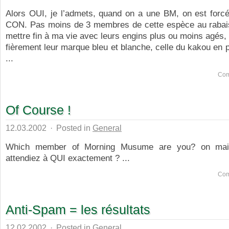
Alors OUI, je l’admets, quand on a une BM, on est forc
CON. Pas moins de 3 membres de cette espèce au rabais
mettre fin à ma vie avec leurs engins plus ou moins agés,
fièrement leur marque bleu et blanche, celle du kakou en pe
...
Com
Of Course !
12.03.2002
·
Posted in
General
Which member of Morning Musume are you? on mai
attendiez à QUI exactement ? ...
Com
Anti-Spam = les résultats
12.02.2002
·
Posted in
General