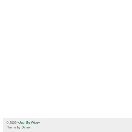
© 2009
=Just Be Wise=
Theme by
Dimox