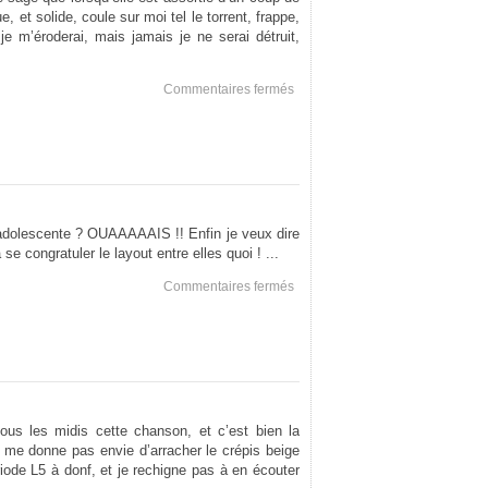
, et solide, coule sur moi tel le torrent, frappe,
 je m’éroderai, mais jamais je ne serai détruit,
sur
Commentaires fermés
!cite
adolescente ? OUAAAAAIS !! Enfin je veux dire
se congratuler le layout entre elles quoi ! ...
sur
Commentaires fermés
Touchage
de
fond
s les midis cette chanson, et c’est bien la
 me donne pas envie d’arracher le crépis beige
riode L5 à donf, et je rechigne pas à en écouter