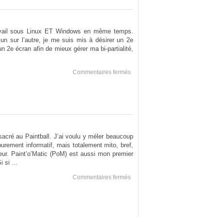
ravail sous Linux ET Windows en même temps.
un sur l’autre, je me suis mis à désirer un 2e
un 2e écran afin de mieux gérer ma bi-partialité,
sur
Commentaires fermés
Un
Portable
acré au Paintball. J’ai voulu y méler beaucoup
urement informatif, mais totalement mito, bref,
eur. Paint’o’Matic (PoM) est aussi mon premier
 si ...
sur
Commentaires fermés
Paint’O’Matic