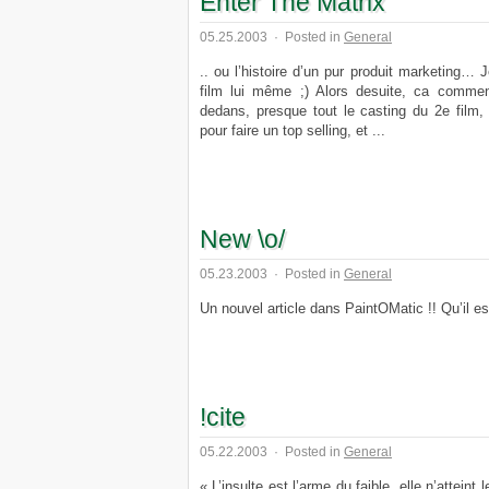
Enter The Matrix
05.25.2003
·
Posted in
General
.. ou l’histoire d’un pur produit marketing… J
film lui même ;) Alors desuite, ca comme
dedans, presque tout le casting du 2e film, 
pour faire un top selling, et ...
New \o/
05.23.2003
·
Posted in
General
Un nouvel article dans PaintOMatic !! Qu’il es
!cite
05.22.2003
·
Posted in
General
« L’insulte est l’arme du faible, elle n’atteint