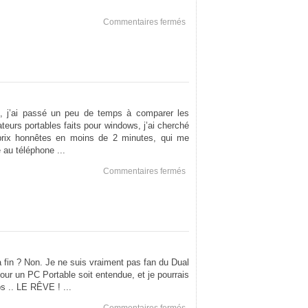
sur
Commentaires fermés
Une
étincelle
, j’ai passé un peu de temps à comparer les
ateurs portables faits pour windows, j’ai cherché
prix honnêtes en moins de 2 minutes, qui me
 au téléphone ...
sur
Commentaires fermés
Mutuelle
 fin ? Non. Je ne suis vraiment pas fan du Dual
ur un PC Portable soit entendue, et je pourrais
ps .. LE RÊVE ! ...
sur