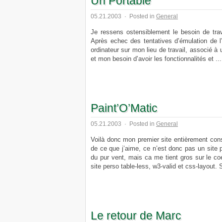
Un Portable
05.21.2003
·
Posted in
General
Je ressens ostensiblement le besoin de t
Après echec des tentatives d’émulation de l’
ordinateur sur mon lieu de travail, associé à 
et mon besoin d’avoir les fonctionnalités et ...
Paint’O’Matic
05.21.2003
·
Posted in
General
Voilà donc mon premier site entièrement cons
de ce que j’aime, ce n’est donc pas un site p
du pur vent, mais ca me tient gros sur le co
site perso table-less, w3-valid et css-layout. Si
Le retour de Marc