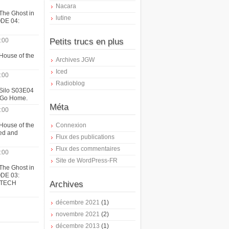
Nacara
The Ghost in
lutine
ODE 04:
:00
Petits trucs en plus
House of the
Archives JGW
Iced
:00
Radioblog
 Silo S03E04
t Go Home.
Méta
:00
House of the
Connexion
ed and
Flux des publications
Flux des commentaires
:00
Site de WordPress-FR
The Ghost in
ODE 03:
ATECH
Archives
décembre 2021
(1)
novembre 2021
(2)
décembre 2013
(1)