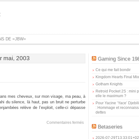
=
ONS DE =JBW=
or mai, 2003
Gaming Since 19
Ce qui me fait bondir
Kingdom Hearts Final Mix
Gotham Knights
Retroid Pocket 2S : mini pr
elle le maximum ?
nt dans mes cheveux, sur mon visage, ma peau, à
hi du silence, là haut, pas un bruit ne perturbe
Pour Yacine ‘Yace’ Djebil
ambées relève de l’exploit, celle-ci dépasse
: Hommage et reconnais
dettes
sur
Commentaires fermés
Betaseries
Dream
Theater
2026-07-29T13:33:01+02