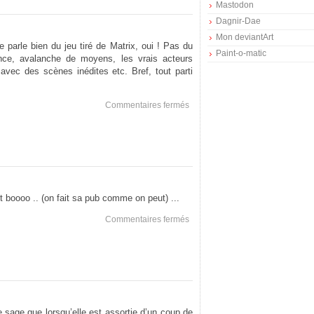
Mastodon
Dagnir-Dae
Mon deviantArt
e parle bien du jeu tiré de Matrix, oui ! Pas du
Paint-o-matic
nce, avalanche de moyens, les vrais acteurs
avec des scènes inédites etc. Bref, tout parti
sur
Commentaires fermés
Enter
The
Matrix
t boooo .. (on fait sa pub comme on peut) ...
sur
Commentaires fermés
New
\o/
 le sage que lorsqu’elle est assortie d’un coup de