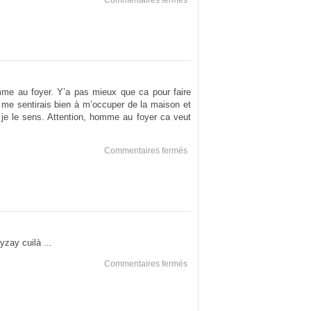
Commentaires fermés
Fin
du
Premier
Episode
mme au foyer. Y’a pas mieux que ca pour faire
je me sentirais bien à m’occuper de la maison et
e le sens. Attention, homme au foyer ca veut
sur
Commentaires fermés
Homme
au
foyer
yzay cuilà ...
sur
Commentaires fermés
Teh
Bachel0r