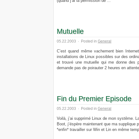
(quand j’ai la permission de ...
Mutuelle
05.22.2003
·
Posted in
General
C’est quand même vachement bien Internet
installations de Linux possibles sur des ordin
et trouvé une mutuelle qui me donne des 
demande pas de poirauter 2 heures en attente
Fin du Premier Episode
05.22.2003
·
Posted in
General
Voilà, j’ai supprimé Linux de mon systême. La
Boot, j’éspère maintenant que ma supplique po
*enfin* travailler sur Win et Lin en même tem