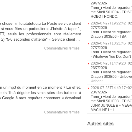
29/7/2026
Trem_r vient de regarder 
the Shell S01E04 - EPIS
ROBOT RONDO.
re chose. « Tututututuutu La Poste service client
2026-07-27T19:22:42+02
27/7/2026
si vous êtes un particulier » J’hésite à taper 1,
Trem_r vient de regarder 
, seuls les professionnels sont réellement
Dragon S03E06 - TBA.
) *5-6 secondes d’attente* « Service client ...
2026-07-27T10:21:45+02
27/7/2026
sur
Commentaires fermés
Trem_r vient de regarder
La
- Whatever You Do, Don'
Poste
au
2026-07-23T14:49:20+02
Téléphone
23/7/2026
Trem_r vient de regarder 
Dragon S03E05 - Unbow
Unbent.
oir un mp3 du moment en ce moment ? En effet,
2026-07-23T14:49:17+02
23/7/2026
 mets 1h à dégoter les vrais sites des turbines à
Trem_r vient de regarder 
s Google à mes requêtes contenant « download
the Shell S01E03 - EPIS
JUNK JUNGLE ii + MEG
MACHINE i + ii.
sur
Commentaires fermés
Le
MP3
Autres sites
du
moment