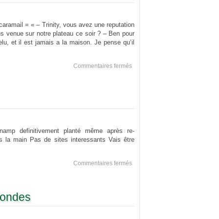
 caramail = « – Trinity, vous avez une reputation
us venue sur notre plateau ce soir ? – Ben pour
lu, et il est jamais a la maison. Je pense qu’il
sur
Commentaires fermés
Le
retour
de
Marc
namp definitivement planté même après re-
s la main Pas de sites interessants Vais être
sur
Commentaires fermés
Ca
devait
arriver
condes