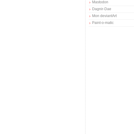
Mastodon
Dagnir-Dae
Mon deviantArt
Paint-o-matic