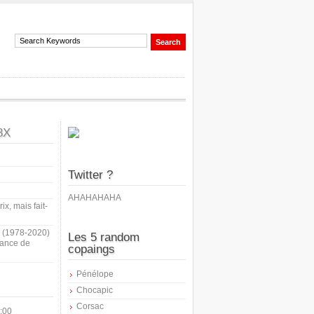
8X
Twitter ?
AHAHAHAHA
ix, mais fait-
i (1978-2020)
Les 5 random
sance de
copaings
Pénélope
Chocapic
Corsac
:00