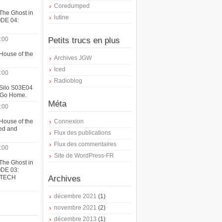
Coredumped
The Ghost in
lutine
ODE 04:
:00
Petits trucs en plus
House of the
Archives JGW
Iced
:00
Radioblog
 Silo S03E04
t Go Home.
Méta
:00
House of the
Connexion
ed and
Flux des publications
Flux des commentaires
:00
Site de WordPress-FR
The Ghost in
ODE 03:
ATECH
Archives
décembre 2021
(1)
novembre 2021
(2)
décembre 2013
(1)