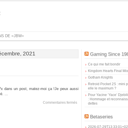
=
ONS DE =JBW=
décembre, 2021
Gaming Since 19
Ce qui me fait bondir
Kingdom Hearts Final Mix
Gotham Knights
Retroid Pocket 2S : mini pr
elle le maximum ?
 dans un post, matez-moi ça !Je peux aussi
. ...
Pour Yacine ‘Yace’ Djebil
: Hommage et reconnais
sur
Commentaires fermés
dettes
Re
:
Blog
Betaseries
4
2026-07-29T13:33:01+02