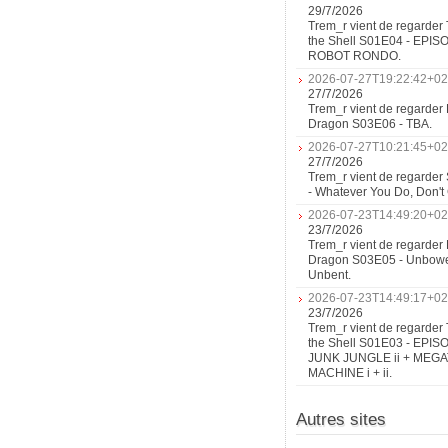
29/7/2026
Trem_r vient de regarder 
the Shell S01E04 - EPIS
ROBOT RONDO.
2026-07-27T19:22:42+02
27/7/2026
Trem_r vient de regarder 
Dragon S03E06 - TBA.
2026-07-27T10:21:45+02
27/7/2026
Trem_r vient de regarder
- Whatever You Do, Don'
2026-07-23T14:49:20+02
23/7/2026
Trem_r vient de regarder 
Dragon S03E05 - Unbow
Unbent.
2026-07-23T14:49:17+02
23/7/2026
Trem_r vient de regarder 
the Shell S01E03 - EPIS
JUNK JUNGLE ii + MEG
MACHINE i + ii.
Autres sites