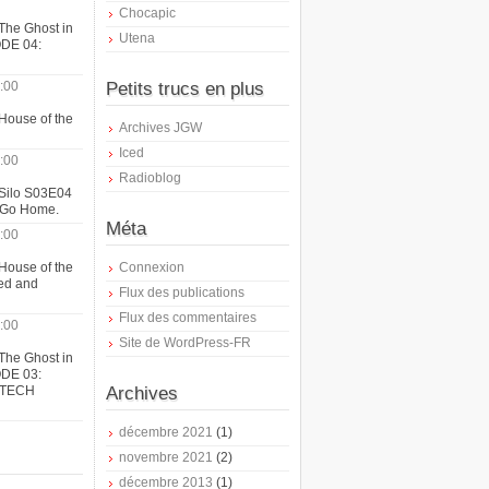
Chocapic
The Ghost in
Utena
ODE 04:
:00
Petits trucs en plus
House of the
Archives JGW
Iced
:00
Radioblog
 Silo S03E04
t Go Home.
Méta
:00
House of the
Connexion
ed and
Flux des publications
Flux des commentaires
:00
Site de WordPress-FR
The Ghost in
ODE 03:
ATECH
Archives
décembre 2021
(1)
novembre 2021
(2)
décembre 2013
(1)