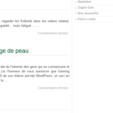
Mastodon
Dagnir-Dae
Mon deviantArt
Paint-o-matic
 à regarder les Kidtonik dans les videos related,
tiguééé .. mais fatigué … ...
sur
Commentaires fermés
Je
Te
Kiff
ge de peau
Exterieur
e de l’internet des gens qui se connaissent et
y, j’ai l’honneur de vous annoncer que Gaming
 de son thème pré-fait WordPress, et ceci en
la ...
sur
Commentaires fermés
Gaming
Since
198X
change
de
peau