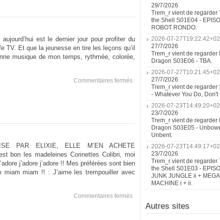
29/7/2026
Trem_r vient de regarder 
the Shell S01E04 - EPIS
ROBOT RONDO.
 aujourd’hui est le dernier jour pour profiter du
2026-07-27T19:22:42+02
27/7/2026
V. Et que la jeunesse en tire les leçons qu’il
Trem_r vient de regarder 
bonne musique de mon temps, rythmée, colorée,
Dragon S03E06 - TBA.
2026-07-27T10:21:45+02
27/7/2026
sur
Commentaires fermés
Trem_r vient de regarder
AI
- Whatever You Do, Don'
NO
truc
2026-07-23T14:49:20+02
23/7/2026
Trem_r vient de regarder 
Dragon S03E05 - Unbow
Unbent.
ISE PAR ELIXIE, ELLE M’EN ACHETE
2026-07-23T14:49:17+02
23/7/2026
on les madeleines Corinettes Colibri, moi
Trem_r vient de regarder 
’adore j’adore j’adore !! Mes préférées sont bien
the Shell S01E03 - EPIS
 miam miam !! : J’aime les trempouiller avec
JUNK JUNGLE ii + MEG
MACHINE i + ii.
sur
Commentaires fermés
J’adore
Autres sites
les
Corinettes