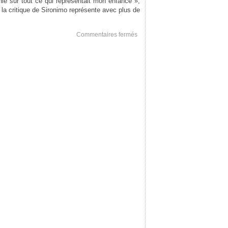
ié sur tout ce qui représentait mon enfance »,
et la critique de Sironimo représente avec plus de
sur
Commentaires fermés
Georges
Lucas
ne
me
respecte
pas