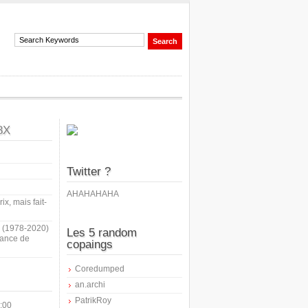
8X
Twitter ?
AHAHAHAHA
ix, mais fait-
i (1978-2020)
Les 5 random
sance de
copaings
Coredumped
an.archi
PatrikRoy
:00