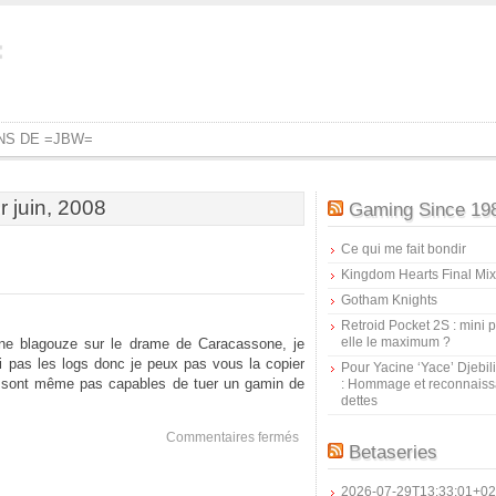
=
ONS DE =JBW=
r juin, 2008
Gaming Since 19
Ce qui me fait bondir
Kingdom Hearts Final Mix
Gotham Knights
Retroid Pocket 2S : mini pr
elle le maximum ?
 une blagouze sur le drame de Caracassone, je
ai pas les logs donc je peux pas vous la copier
Pour Yacine ‘Yace’ Djebil
les sont même pas capables de tuer un gamin de
: Hommage et reconnais
dettes
sur
Commentaires fermés
Betaseries
Verrou
Psychologique
2026-07-29T13:33:01+02