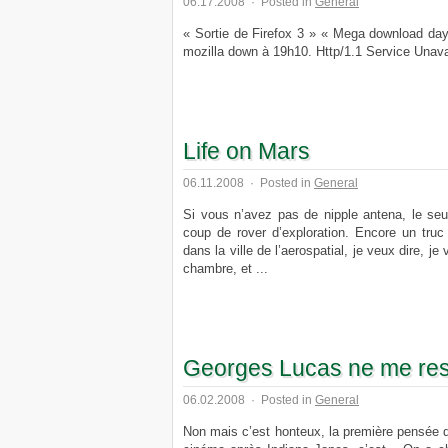
06.17.2008
·
Posted in
General
« Sortie de Firefox 3 » « Mega download day 
mozilla down à 19h10. Http/1.1 Service Unavai
Life on Mars
06.11.2008
·
Posted in
General
Si vous n’avez pas de nipple antena, le se
coup de rover d’exploration. Encore un truc
dans la ville de l’aerospatial, je veux dire, je
chambre, et ...
Georges Lucas ne me re
06.02.2008
·
Posted in
General
Non mais c’est honteux, la première pensée qui