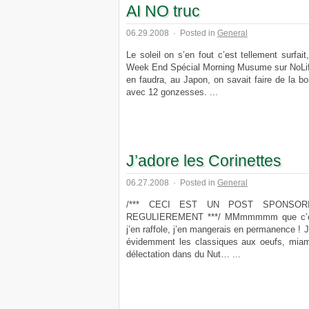
AI NO truc
06.29.2008
·
Posted in
General
Le soleil on s’en fout c’est tellement surfait,
Week End Spécial Morning Musume sur NoLife T
en faudra, au Japon, on savait faire de la 
avec 12 gonzesses. ...
J’adore les Corinettes
06.27.2008
·
Posted in
General
/*** CECI EST UN POST SPONSOR
REGULIEREMENT ***/ MMmmmmm que c’est b
j’en raffole, j’en mangerais en permanence ! J
évidemment les classiques aux oeufs, miam
délectation dans du Nut… ...