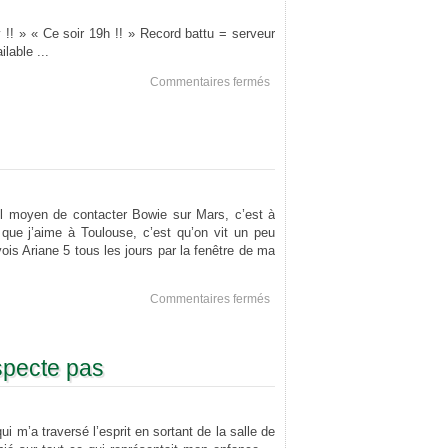
!! » « Ce soir 19h !! » Record battu = serveur
lable ...
sur
Commentaires fermés
Record
!!
ul moyen de contacter Bowie sur Mars, c’est à
 que j’aime à Toulouse, c’est qu’on vit un peu
 vois Ariane 5 tous les jours par la fenêtre de ma
sur
Commentaires fermés
Life
on
Mars
specte pas
 m’a traversé l’esprit en sortant de la salle de