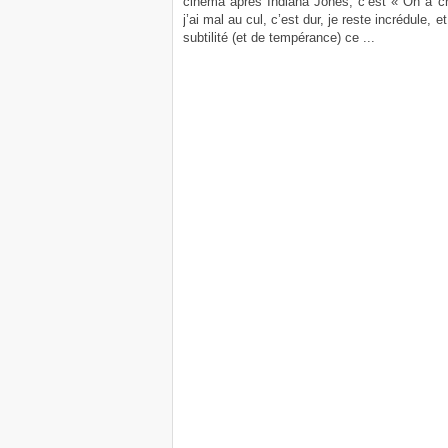
cinéma après Indiana Jones, c’est « On a ch
j’ai mal au cul, c’est dur, je reste incrédule, 
subtilité (et de tempérance) ce ...