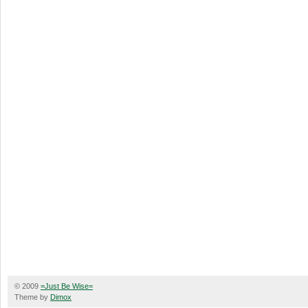
© 2009
=Just Be Wise=
Theme by
Dimox