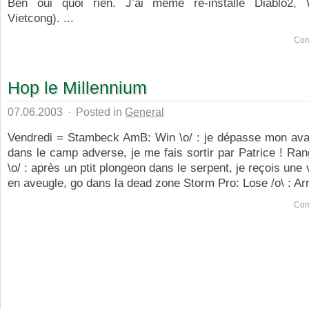
Ben oui quoi rien. J’ai même re-installé Diablo2, 
Vietcong). ...
Com
Hop le Millennium
07.06.2003
·
Posted in
General
Vendredi = Stambeck AmB: Win \o/ : je dépasse mon avan
dans le camp adverse, je me fais sortir par Patrice ! R
\o/ : après un ptit plongeon dans le serpent, je reçois une 
en aveugle, go dans la dead zone Storm Pro: Lose /o\ : Arr
Com