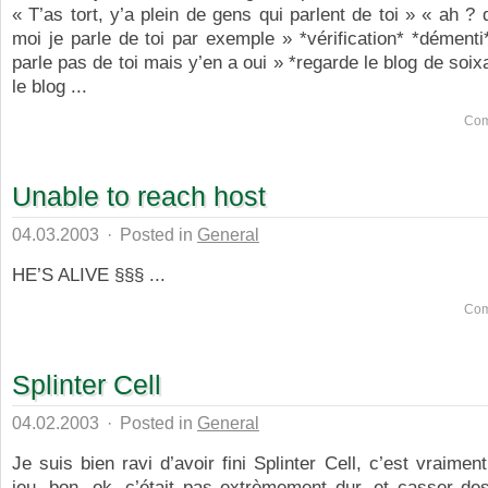
« T’as tort, y’a plein de gens qui parlent de toi » « ah ? 
moi je parle de toi par exemple » *vérification* *démenti*
parle pas de toi mais y’en a oui » *regarde le blog de soix
le blog ...
Com
Unable to reach host
04.03.2003
·
Posted in
General
HE’S ALIVE §§§ ...
Com
Splinter Cell
04.02.2003
·
Posted in
General
Je suis bien ravi d’avoir fini Splinter Cell, c’est vraimen
jeu, bon, ok, c’était pas extrèmement dur, et casser de