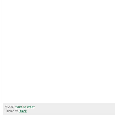
© 2009
=Just Be Wise=
Theme by
Dimox