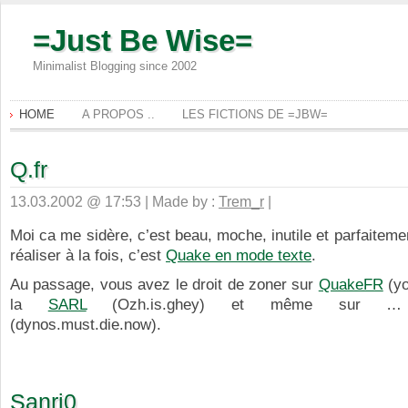
=Just Be Wise=
Minimalist Blogging since 2002
HOME
A PROPOS ..
LES FICTIONS DE =JBW=
Q.fr
13.03.2002 @ 17:53 | Made by :
Trem_r
|
Moi ca me sidère, c’est beau, moche, inutile et parfaitem
réaliser à la fois, c’est
Quake en mode texte
.
Au passage, vous avez le droit de zoner sur
QuakeFR
(yo
la
SARL
(Ozh.is.ghey) et même sur
(dynos.must.die.now).
Sanri0