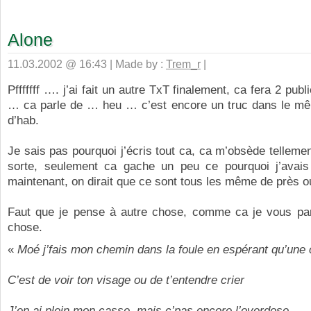
Alone
11.03.2002 @ 16:43 | Made by :
Trem_r
|
Pfffffff …. j’ai fait un autre TxT finalement, ca fera 2 publ
… ca parle de … heu … c’est encore un truc dans le m
d’hab.
Je sais pas pourquoi j’écris tout ca, ca m’obsède tellemen
sorte, seulement ca gache un peu ce pourquoi j’avais 
maintenant, on dirait que ce sont tous les même de près o
Faut que je pense à autre chose, comme ca je vous parl
chose.
«
Moé j’fais mon chemin dans la foule en espérant qu’une
C’est de voir ton visage ou de t’entendre crier
J’en ai plein mon casse, mais c’pas encore l’overdose