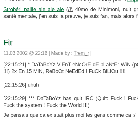
Strobéri paille aie aie aie
(
/!\
40mo de Minimoni, nuit g
santé mentale, j’en suis la preuve, je suis fan, mais alors 
Fir
11.03.2002 @ 22:16 | Made by :
Trem_r
|
[22:15:21] * DaTaBoYz ViEnT eNcOrE dE pLaNtEr WiN 
!!!) 2x En 15 MiN, ReBoOt NeEdEd ! FuCk BiLlOu !!!!
[22:15:26]
uhuh
[22:15:29] *** DaTaBoYz has quit IRC (Quit: Fuck ! Fuck
Fuck the system ! Fuck the World !!!)
Je pensais que ca existait plus moi les gens comme ca :/