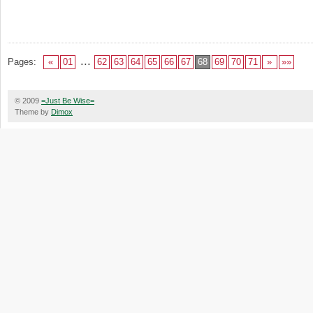
...
Pages:
«
01
62
63
64
65
66
67
68
69
70
71
»
»»
© 2009
=Just Be Wise=
Theme by
Dimox