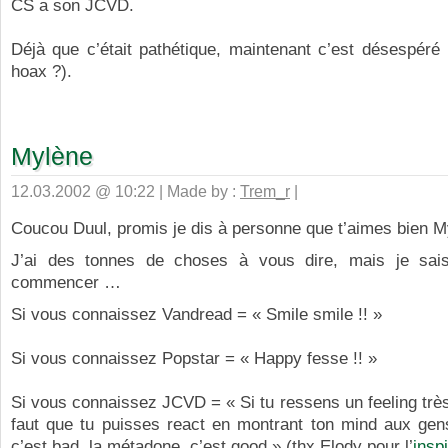
CS a son JCVD.
Déjà que c’était pathétique, maintenant c’est désespéré
hoax ?).
Mylène
12.03.2002 @ 10:22 | Made by :
Trem_r
|
Coucou Duul, promis je dis à personne que t’aimes bien M
J’ai des tonnes de choses à vous dire, mais je sai
commencer …
Si vous connaissez Vandread = « Smile smile !! »
Si vous connaissez Popstar = « Happy fesse !! »
Si vous connaissez JCVD = « Si tu ressens un feeling très
faut que tu puisses react en montrant ton mind aux gens
c’est bad, la métadone, c’est good » (thx Elody pour l’
inspi