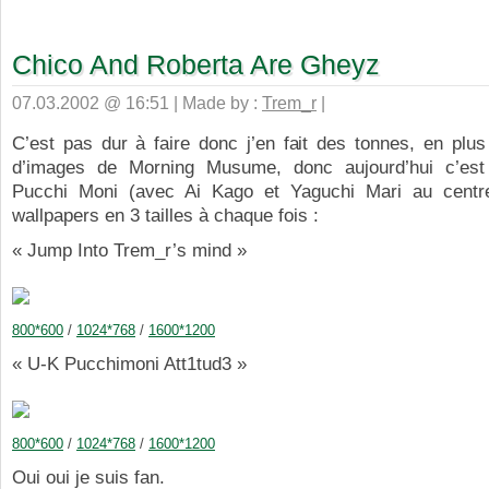
Chico And Roberta Are Gheyz
07.03.2002 @ 16:51 | Made by :
Trem_r
|
C’est pas dur à faire donc j’en fait des tonnes, en plus 
d’images de Morning Musume, donc aujourd’hui c’est
Pucchi Moni (avec Ai Kago et Yaguchi Mari au centr
wallpapers en 3 tailles à chaque fois :
« Jump Into Trem_r’s mind »
800*600
/
1024*768
/
1600*1200
« U-K Pucchimoni Att1tud3 »
800*600
/
1024*768
/
1600*1200
Oui oui je suis fan.