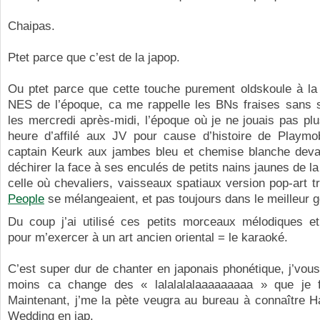
Chaipas.
Ptet parce que c’est de la japop.
Ou ptet parce que cette touche purement oldskoule à la 
NES de l’époque, ca me rappelle les BNs fraises sans so
les mercredi après-midi, l’époque où je ne jouais pas pl
heure d’affilé aux JV pour cause d’histoire de Playmobi
captain Keurk aux jambes bleu et chemise blanche deva
déchirer la face à ses enculés de petits nains jaunes de la
celle où chevaliers, vaisseaux spatiaux version pop-art t
People
se mélangeaient, et pas toujours dans le meilleur g
Du coup j’ai utilisé ces petits morceaux mélodiques et
pour m’exercer à un art ancien oriental = le karaoké.
C’est super dur de chanter en japonais phonétique, j’vous 
moins ca change des « lalalalalaaaaaaaaa » que je f
Maintenant, j’me la pète veugra au bureau à connaître
Wedding en jap.