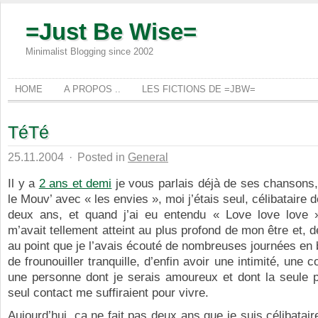
=Just Be Wise=
Minimalist Blogging since 2002
HOME
A PROPOS ..
LES FICTIONS DE =JBW=
TéTé
25.11.2004
·
Posted in
General
Il y a
2 ans et demi
je vous parlais déjà de ses chansons, 
le Mouv’ avec « les envies », moi j’étais seul, célibataire
deux ans, et quand j’ai eu entendu « Love love love 
m’avait tellement atteint au plus profond de mon être et, 
au point que je l’avais écouté de nombreuses journées en 
de frounouiller tranquille, d’enfin avoir une intimité, une 
une personne dont je serais amoureux et dont la seule p
seul contact me suffiraient pour vivre.
Aujourd’hui, ca ne fait pas deux ans que je suis célibataire