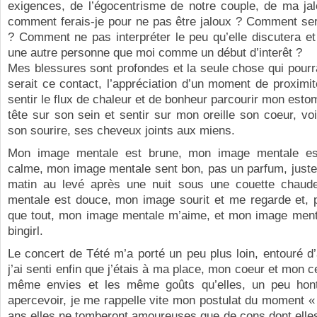
exigences, de l’égocentrisme de notre couple, de ma jal
comment ferais-je pour ne pas être jaloux ? Comment ser
? Comment ne pas interpréter le peu qu’elle discutera et
une autre personne que moi comme un début d’interêt ?
Mes blessures sont profondes et la seule chose qui pourra
serait ce contact, l’appréciation d’un moment de proximit
sentir le flux de chaleur et de bonheur parcourir mon est
tête sur son sein et sentir sur mon oreille son coeur, vo
son sourire, ses cheveux joints aux miens.
Mon image mentale est brune, mon image mentale es
calme, mon image mentale sent bon, pas un parfum, juste
matin au levé après une nuit sous une couette chau
mentale est douce, mon image sourit et me regarde et, p
que tout, mon image mentale m’aime, et mon image menta
bingirl.
Le concert de Tété m’a porté un peu plus loin, entouré d
j’ai senti enfin que j’étais à ma place, mon coeur et mon c
même envies et les même goûts qu’elles, un peu hon
apercevoir, je me rappelle vite mon postulat du moment « 
ans elles ne tomberont amoureuses que de cons dont elles