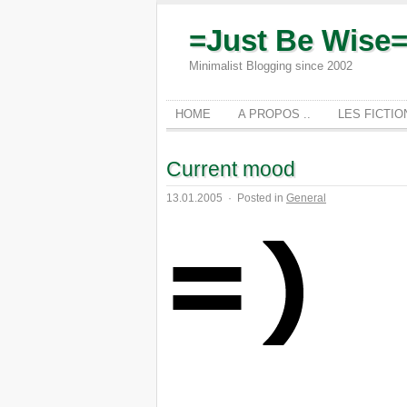
=Just Be Wise
Minimalist Blogging since 2002
HOME
A PROPOS ..
LES FICTI
Current mood
13.01.2005
·
Posted in
General