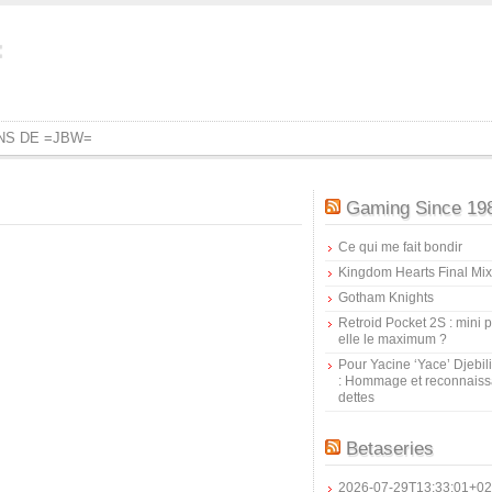
=
ONS DE =JBW=
Gaming Since 19
Ce qui me fait bondir
Kingdom Hearts Final Mix
Gotham Knights
Retroid Pocket 2S : mini pr
elle le maximum ?
Pour Yacine ‘Yace’ Djebil
: Hommage et reconnais
dettes
Betaseries
2026-07-29T13:33:01+02