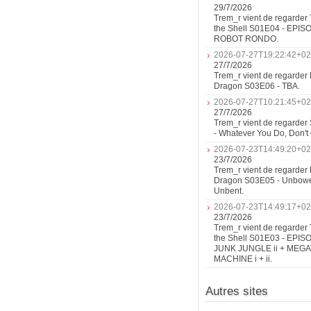
29/7/2026
Trem_r vient de regarder 
the Shell S01E04 - EPIS
ROBOT RONDO.
2026-07-27T19:22:42+02
27/7/2026
Trem_r vient de regarder 
Dragon S03E06 - TBA.
2026-07-27T10:21:45+02
27/7/2026
Trem_r vient de regarder
- Whatever You Do, Don'
2026-07-23T14:49:20+02
23/7/2026
Trem_r vient de regarder 
Dragon S03E05 - Unbow
Unbent.
2026-07-23T14:49:17+02
23/7/2026
Trem_r vient de regarder 
the Shell S01E03 - EPIS
JUNK JUNGLE ii + MEG
MACHINE i + ii.
Autres sites