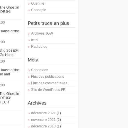
Guenille
The Ghost in
Chocapic
ODE 04:
:00
Petits trucs en plus
House of the
Archives JGW
Iced
:00
Radioblog
 Silo S03E04
t Go Home.
Méta
:00
House of the
Connexion
ed and
Flux des publications
Flux des commentaires
:00
Site de WordPress-FR
The Ghost in
ODE 03:
ATECH
Archives
décembre 2021
(1)
novembre 2021
(2)
décembre 2013
(1)