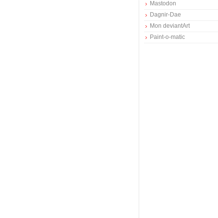
Mastodon
Dagnir-Dae
Mon deviantArt
Paint-o-matic