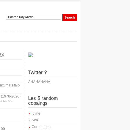
8X
Twitter ?
AHAHAHAHA
ix, mais fait-
i (1978-2020)
Les 5 random
sance de
copaings
lutine
Siro
Coredumped
:00