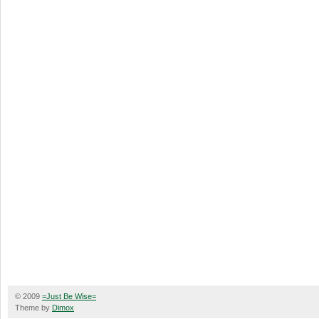
© 2009
=Just Be Wise=
Theme by
Dimox