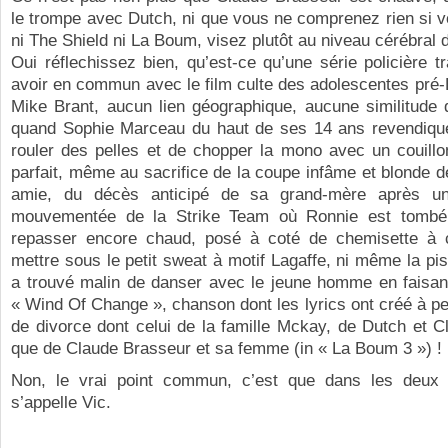
le trompe avec Dutch, ni que vous ne comprenez rien si 
ni The Shield ni La Boum, visez plutôt au niveau cérébral d
Oui réflechissez bien, qu’est-ce qu’une série policière t
avoir en commun avec le film culte des adolescentes pré-B
Mike Brant, aucun lien géographique, aucune similitude
quand Sophie Marceau du haut de ses 14 ans revendique 
rouler des pelles et de chopper la mono avec un couillo
parfait, même au sacrifice de la coupe infâme et blonde d
amie, du décès anticipé de sa grand-mère après une
mouvementée de la Strike Team où Ronnie est tombé 
repasser encore chaud, posé à coté de chemisette à 
mettre sous le petit sweat à motif Lagaffe, ni même la pi
a trouvé malin de danser avec le jeune homme en faisan
« Wind Of Change », chanson dont les lyrics ont créé à p
de divorce dont celui de la famille Mckay, de Dutch et Cl
que de Claude Brasseur et sa femme (in « La Boum 3 ») !
Non, le vrai point commun, c’est que dans les deux
s’appelle Vic.