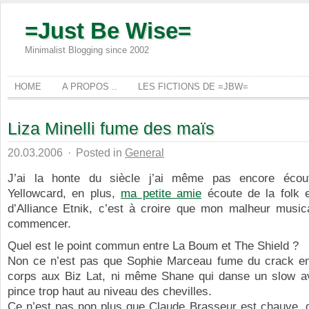
=Just Be Wise=
Minimalist Blogging since 2002
HOME
A PROPOS ..
LES FICTIONS DE =JBW=
Liza Minelli fume des maïs
20.03.2006
·
Posted in
General
J’ai la honte du siècle j’ai même pas encore écout
Yellowcard, en plus,
ma petite amie
écoute de la folk e
d’Alliance Etnik, c’est à croire que mon malheur musica
commencer.
Quel est le point commun entre La Boum et The Shield ?
Non ce n’est pas que Sophie Marceau fume du crack e
corps aux Biz Lat, ni même Shane qui danse un slow a
pince trop haut au niveau des chevilles.
Ce n’est pas non plus que Claude Brasseur est chauve,