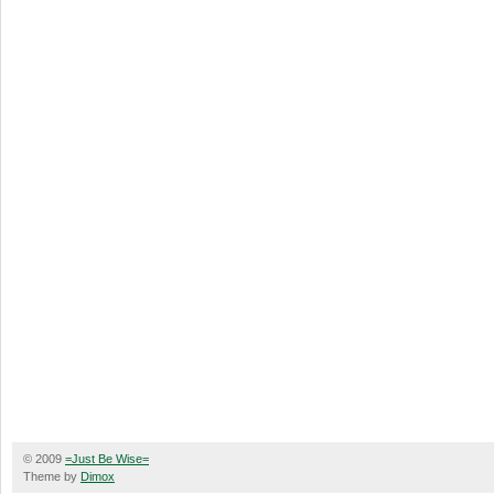
© 2009
=Just Be Wise=
Theme by
Dimox