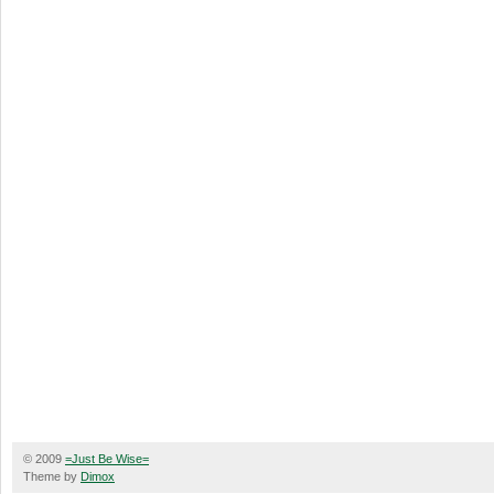
© 2009
=Just Be Wise=
Theme by
Dimox