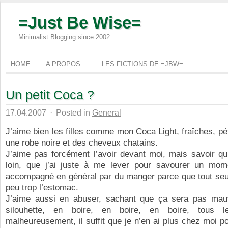
=Just Be Wise=
Minimalist Blogging since 2002
HOME
A PROPOS ..
LES FICTIONS DE =JBW=
Un petit Coca ?
17.04.2007
·
Posted in
General
J’aime bien les filles comme mon Coca Light, fraîches, pét
une robe noire et des cheveux chatains.
J’aime pas forcément l’avoir devant moi, mais savoir qu
loin, que j’ai juste à me lever pour savourer un mome
accompagné en général par du manger parce que tout seul
peu trop l’estomac.
J’aime aussi en abuser, sachant que ça sera pas ma
silouhette, en boire, en boire, en boire, tous l
malheureusement, il suffit que je n’en ai plus chez moi 