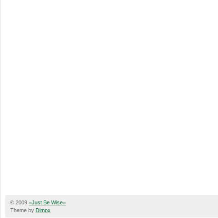
© 2009
=Just Be Wise=
Theme by
Dimox