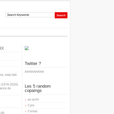
8X
Twitter ?
AHAHAHAHA
ix, mais fait-
i (1978-2020)
Les 5 random
sance de
copaings
an.archi
Cyro
Corsac
:00