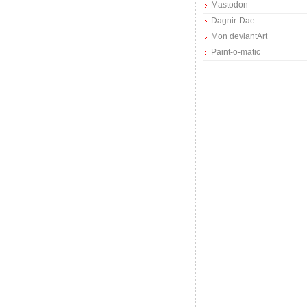
Mastodon
Dagnir-Dae
Mon deviantArt
Paint-o-matic