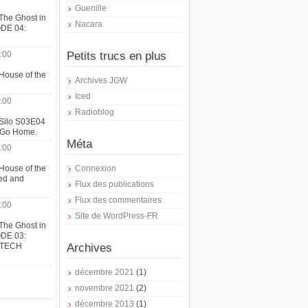
Guenille
The Ghost in
Nacara
ODE 04:
:00
Petits trucs en plus
House of the
Archives JGW
Iced
:00
Radioblog
 Silo S03E04
t Go Home.
Méta
:00
House of the
Connexion
ed and
Flux des publications
Flux des commentaires
:00
Site de WordPress-FR
The Ghost in
ODE 03:
ATECH
Archives
décembre 2021
(1)
novembre 2021
(2)
décembre 2013
(1)