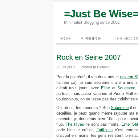
=Just Be Wise
Minimalist Blogging since 2002
HOME
A PROPOS ..
LES FICTI
Rock en Seine 2007
28.08.2007
·
Posted in
General
Pour la postérité, il y a deux ans et
environ 8
l’année ça), je suis seulement allé à une 
c’était trois jours, avec
Elise
et
Squeezee
,
partout, mais aussi Katerine et Pierre Mathi
voulez-vous, on se lasse pas des célébrités 
Oui, donc, les concerts ? Ben
Squeezee
il en
détaillés, je peux quand même rajouter ma 
enceinte, je donnerais bien 10cts pour savo
fluo,
The Hives
ne sont pas morts,
Enter Shi
parle bien le créole,
Faithless
c’est comme
d’alcool en moins, les gens résistent bien a