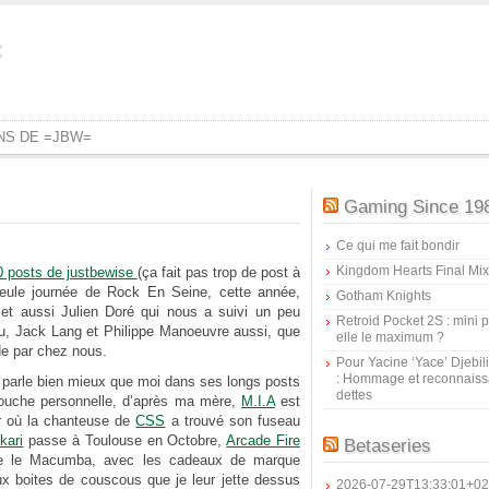
=
ONS DE =JBW=
Gaming Since 19
Ce qui me fait bondir
Kingdom Hearts Final Mix
0 posts de justbewise
(ça fait pas trop de post à
seule journée de Rock En Seine, cette année,
Gotham Knights
 et aussi Julien Doré qui nous a suivi un peu
Retroid Pocket 2S : mini pr
eu, Jack Lang et Philippe Manoeuvre aussi, que
elle le maximum ?
de par chez nous.
Pour Yacine ‘Yace’ Djebil
: Hommage et reconnais
 parle bien mieux que moi dans ses longs posts
dettes
touche personnelle, d’après ma mère,
M.I.A
est
ir où la chanteuse de
CSS
a trouvé son fuseau
kari
passe à Toulouse en Octobre,
Arcade Fire
Betaseries
 le Macumba, avec les cadeaux de marque
ux boites de couscous que je leur jette dessus
2026-07-29T13:33:01+02