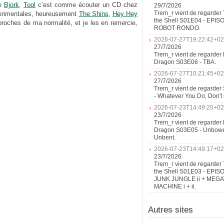
de
Bjork
,
Tool
c’est comme écouter un CD chez
29/7/2026
Trem_r vient de regarder 
erimentales, heureusement
The Shins
,
Hey Hey
the Shell S01E04 - EPIS
roches de ma normalité, et je les en remercie,
ROBOT RONDO.
2026-07-27T19:22:42+02
27/7/2026
Trem_r vient de regarder 
Dragon S03E06 - TBA.
2026-07-27T10:21:45+02
27/7/2026
Trem_r vient de regarder
- Whatever You Do, Don'
2026-07-23T14:49:20+02
23/7/2026
Trem_r vient de regarder 
Dragon S03E05 - Unbow
Unbent.
2026-07-23T14:49:17+02
23/7/2026
Trem_r vient de regarder 
the Shell S01E03 - EPIS
JUNK JUNGLE ii + MEG
MACHINE i + ii.
Autres sites