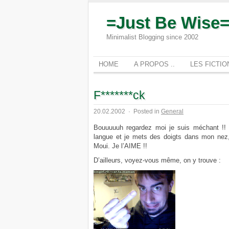
=Just Be Wise
Minimalist Blogging since 2002
HOME
A PROPOS ..
LES FICTI
F*******ck
20.02.2002
·
Posted in
General
Bouuuuuh regardez moi je suis méchant !! J
langue et je mets des doigts dans mon nez, 
Moui. Je l’AIME !!
D’ailleurs, voyez-vous même, on y trouve :