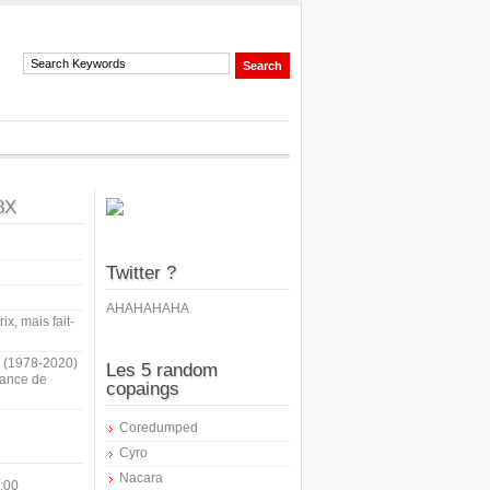
8X
Twitter ?
AHAHAHAHA
ix, mais fait-
i (1978-2020)
Les 5 random
sance de
copaings
Coredumped
Cyro
Nacara
:00