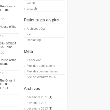
C0ute
The Ghost in
an.archi
ODE 04:
:00
Petits trucs en plus
House of the
Archives JGW
Iced
:00
Radioblog
 Silo S03E04
t Go Home.
Méta
:00
House of the
Connexion
ed and
Flux des publications
Flux des commentaires
:00
Site de WordPress-FR
The Ghost in
ODE 03:
ATECH
Archives
décembre 2021
(1)
novembre 2021
(2)
décembre 2013
(1)