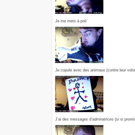
Je me mets à poil
Je copule avec des animaux (contre leur volo
J’ai des messages d’admiratrices (si si promis