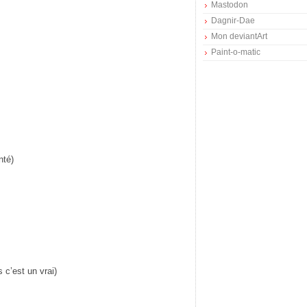
Mastodon
Dagnir-Dae
Mon deviantArt
Paint-o-matic
nté)
 c’est un vrai)