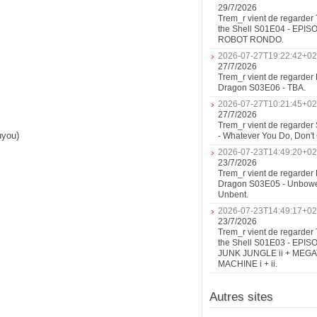
29/7/2026
Trem_r vient de regarder 
the Shell S01E04 - EPIS
ROBOT RONDO.
2026-07-27T19:22:42+02
27/7/2026
Trem_r vient de regarder 
Dragon S03E06 - TBA.
2026-07-27T10:21:45+02
27/7/2026
Trem_r vient de regarder
uyou)
- Whatever You Do, Don'
2026-07-23T14:49:20+02
23/7/2026
Trem_r vient de regarder 
Dragon S03E05 - Unbow
Unbent.
2026-07-23T14:49:17+02
23/7/2026
Trem_r vient de regarder 
the Shell S01E03 - EPIS
JUNK JUNGLE ii + MEG
MACHINE i + ii.
Autres sites