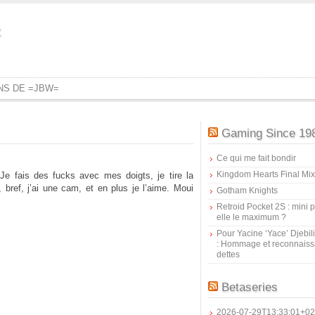
=
ONS DE =JBW=
Gaming Since 19
Ce qui me fait bondir
Kingdom Hearts Final Mix
e fais des fucks avec mes doigts, je tire la
bref, j’ai une cam, et en plus je l’aime. Moui
Gotham Knights
Retroid Pocket 2S : mini pr
elle le maximum ?
Pour Yacine ‘Yace’ Djebil
: Hommage et reconnais
dettes
Betaseries
2026-07-29T13:33:01+02