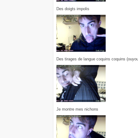
Des doigts impolis
Des tirages de langue coquins coquins (ouyo
Je montre mes nichons