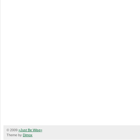
© 2009
=Just Be Wise=
Theme by
Dimox