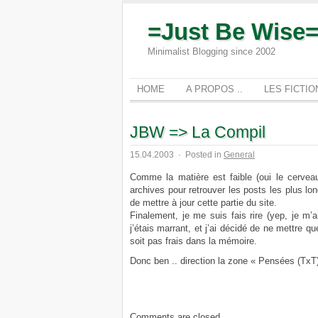
=Just Be Wise
Minimalist Blogging since 2002
HOME
A PROPOS ..
LES FICTI
JBW => La Compil
15.04.2003
·
Posted in
General
Comme la matière est faible (oui le cervea
archives pour retrouver les posts les plus lon
de mettre à jour cette partie du site.
Finalement, je me suis fais rire (yep, je m’
j’étais marrant, et j’ai décidé de ne mettre 
soit pas frais dans la mémoire.
Donc ben .. direction la zone « Pensées (TxT)
Comments are closed