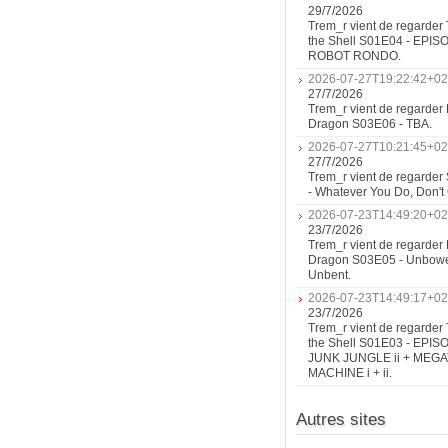
29/7/2026
Trem_r vient de regarder 
the Shell S01E04 - EPIS
ROBOT RONDO.
2026-07-27T19:22:42+02
27/7/2026
Trem_r vient de regarder 
Dragon S03E06 - TBA.
2026-07-27T10:21:45+02
27/7/2026
Trem_r vient de regarder
- Whatever You Do, Don'
2026-07-23T14:49:20+02
23/7/2026
Trem_r vient de regarder 
Dragon S03E05 - Unbow
Unbent.
2026-07-23T14:49:17+02
23/7/2026
Trem_r vient de regarder 
the Shell S01E03 - EPIS
JUNK JUNGLE ii + MEG
MACHINE i + ii.
Autres sites