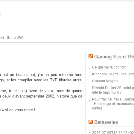
=
ONS DE =JBW=
Gaming Since 19
Ce qui me fait bondir
Kingdom Hearts Final Mix
u est un tissu mou), j’ai un peu retourné mes
gs, et les compiler avec les TxT, histoire aussi
Gotham Knights
Retroid Pocket 2S : mini pr
aime, tu le sais) avec de vieux trucs de quand
elle le maximum ?
que ceux d’avant septembre 2002, histoire que ca
Pour Yacine ‘Yace’ Djebil
: Hommage et reconnais
dettes
 » si ca vous tente !
Betaseries
2026-07-29T13:33:01+02