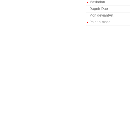
Mastodon
Dagnir-Dae
Mon deviantArt
Paint-o-matic