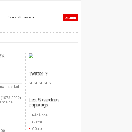
8X
Twitter ?
AHAHAHAHA
ix, mais fait-
i (1978-2020)
Les 5 random
sance de
copaings
Pénélope
Guenille
C0ute
:00