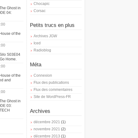
Chocapic
The Ghost in
Corsac
ODE 04:
:00
Petits trucs en plus
House of the
Archives JGW
Iced
:00
Radioblog
 Silo S03E04
t Go Home.
Méta
:00
House of the
Connexion
ed and
Flux des publications
Flux des commentaires
:00
Site de WordPress-FR
The Ghost in
ODE 03:
ATECH
Archives
décembre 2021
(1)
novembre 2021
(2)
décembre 2013
(1)