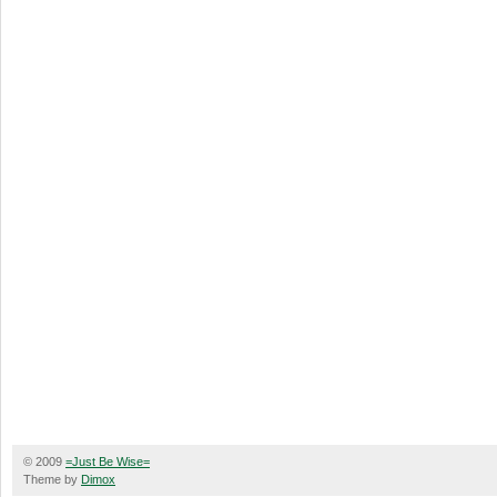
© 2009
=Just Be Wise=
Theme by
Dimox