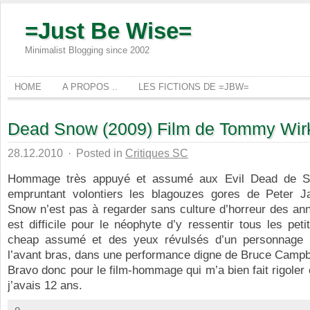
=Just Be Wise=
Minimalist Blogging since 2002
HOME
A PROPOS ..
LES FICTIONS DE =JBW=
Dead Snow (2009) Film de Tommy Wir
28.12.2010
·
Posted in
Critiques SC
Hommage très appuyé et assumé aux Evil Dead de S
empruntant volontiers les blagouzes gores de Peter 
Snow n’est pas à regarder sans culture d’horreur des ann
est difficile pour le néophyte d’y ressentir tous les peti
cheap assumé et des yeux révulsés d’un personnage 
l’avant bras, dans une performance digne de Bruce Campb
Bravo donc pour le film-hommage qui m’a bien fait rigol
j’avais 12 ans.