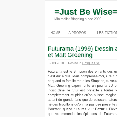
=Just Be Wise
Minimalist Blogging since 2002
HOME
A PROPOS ..
LES FICTI
Futurama (1999) Dessin 
et Matt Groening
09.03.2010
·
Posted in
Critiques SC
Futurama est le Simpson des enfants des ge
c’est dur à dire. Mais comprenez-moi, il faut
et quand ta famille mate les Simpson, tu veux
Matt Groening experimente un peu la 3D et 
indiscipliné, le futur est prétexte à toutes
complétement stupides qu’on puisse imaginer. 
autant de grands fans que de puissant haters
né des brouillons qu’on n’a pas osé présenté
Pourtant, quand tu auras vu : Pazuzu, Flex
que recommander les épisodes de Futurama 