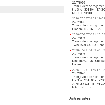
29/7/2026
Trem_r vient de regarder 
the Shell S01E04 - EPIS
ROBOT RONDO.
2026-07-27T19:22:42+02
27/7/2026
Trem_r vient de regarder 
Dragon S03E06 - TBA.
2026-07-27T10:21:45+02
27/7/2026
Trem_r vient de regarder
- Whatever You Do, Don'
2026-07-23T14:49:20+02
23/7/2026
Trem_r vient de regarder 
Dragon S03E05 - Unbow
Unbent.
2026-07-23T14:49:17+02
23/7/2026
Trem_r vient de regarder 
the Shell S01E03 - EPIS
JUNK JUNGLE ii + MEG
MACHINE i + ii.
Autres sites