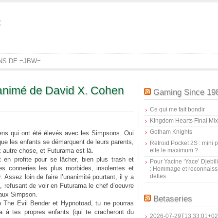
=
ONS DE =JBW=
animé de David X. Cohen
Gaming Since 19
Ce qui me fait bondir
Kingdom Hearts Final Mix
Gotham Knights
ns qui ont été élevés avec les Simpsons. Oui
 que les enfants se démarquent de leurs parents,
Retroid Pocket 2S : mini pr
 autre chose, et Futurama est là.
elle le maximum ?
en profite pour se lâcher, bien plus trash et
Pour Yacine ‘Yace’ Djebil
 les conneries les plus morbides, insolentes et
: Hommage et reconnais
dettes
Assez loin de faire l’unanimité pourtant, il y a
, refusant de voir en Futurama le chef d’oeuvre
 aux Simpson.
Betaseries
o The Evil Bender et Hypnotoad, tu ne pourras
à tes propres enfants (qui te cracheront du
2026-07-29T13:33:01+02