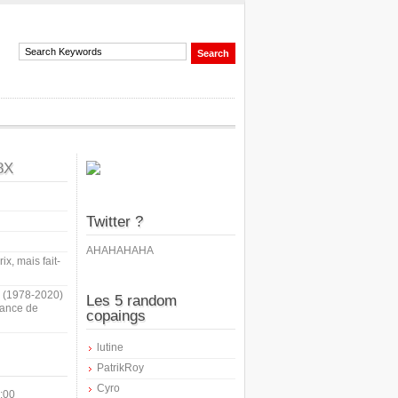
8X
Twitter ?
AHAHAHAHA
ix, mais fait-
i (1978-2020)
Les 5 random
sance de
copaings
lutine
PatrikRoy
Cyro
:00