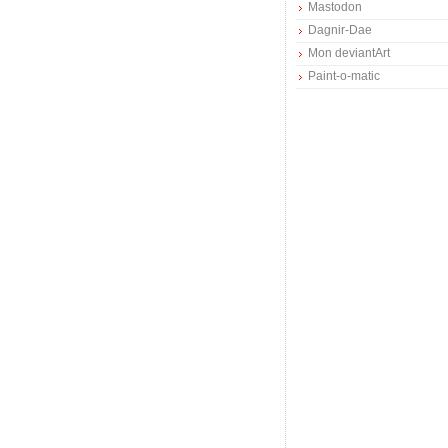
Mastodon
Dagnir-Dae
Mon deviantArt
Paint-o-matic