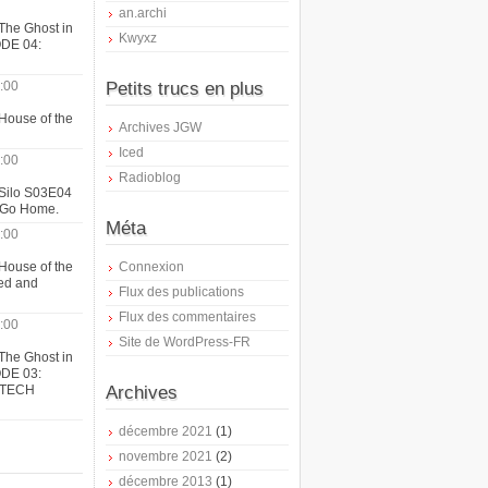
an.archi
The Ghost in
Kwyxz
ODE 04:
:00
Petits trucs en plus
House of the
Archives JGW
Iced
:00
Radioblog
 Silo S03E04
t Go Home.
Méta
:00
House of the
Connexion
ed and
Flux des publications
Flux des commentaires
:00
Site de WordPress-FR
The Ghost in
ODE 03:
ATECH
Archives
décembre 2021
(1)
novembre 2021
(2)
décembre 2013
(1)