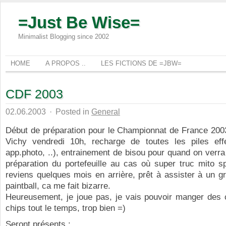
=Just Be Wise=
Minimalist Blogging since 2002
HOME
A PROPOS ..
LES FICTIONS DE =JBW=
CDF 2003
02.06.2003
·
Posted in
General
Début de préparation pour le Championnat de France 2003
Vichy vendredi 10h, recharge de toutes les piles ef
app.photo, ..), entrainement de bisou pour quand on verra
préparation du portefeuille au cas où super truc mito sp
reviens quelques mois en arrière, prêt à assister à un 
paintball, ca me fait bizarre.
Heureusement, je joue pas, je vais pouvoir manger des 
chips tout le temps, trop bien =)
Seront présents :