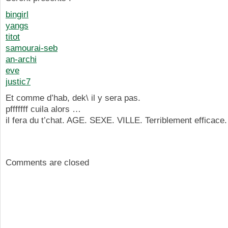
bingirl
yangs
titot
samourai-seb
an-archi
eve
justic7
Et comme d’hab, dek\ il y sera pas.
pfffffff cuila alors …
il fera du t’chat. AGE. SEXE. VILLE. Terriblement efficace.
Comments are closed