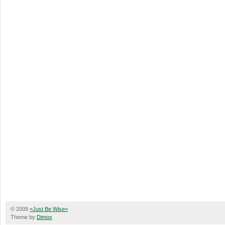
© 2009
=Just Be Wise=
Theme by
Dimox