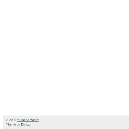
© 2009
=Just Be Wise=
Theme by
Dimox