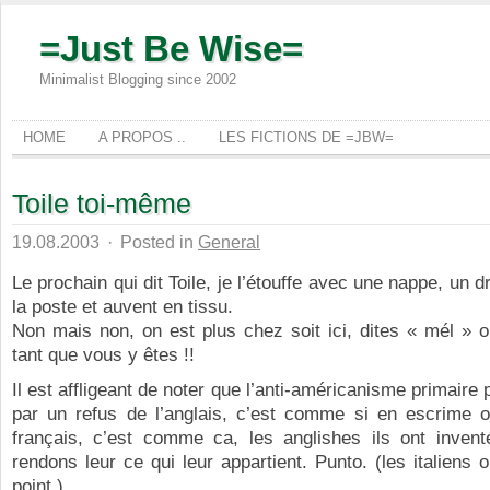
=Just Be Wise=
Minimalist Blogging since 2002
HOME
A PROPOS ..
LES FICTIONS DE =JBW=
Toile toi-même
19.08.2003
·
Posted in
General
Le prochain qui dit Toile, je l’étouffe avec une nappe, un 
la poste et auvent en tissu.
Non mais non, on est plus chez soit ici, dites « mél » o
tant que vous y êtes !!
Il est affligeant de noter que l’anti-américanisme primaire
par un refus de l’anglais, c’est comme si en escrime on
français, c’est comme ca, les anglishes ils ont invent
rendons leur ce qui leur appartient. Punto. (les italiens o
point.)