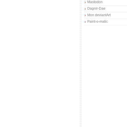
Mastodon
Dagnir-Dae
Mon deviantArt
Paint-o-matic