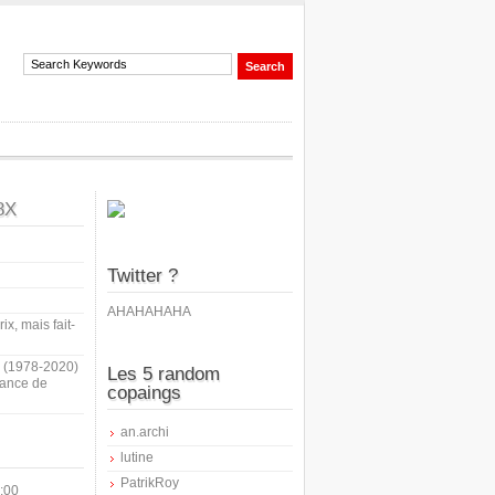
8X
Twitter ?
AHAHAHAHA
ix, mais fait-
i (1978-2020)
Les 5 random
sance de
copaings
an.archi
lutine
PatrikRoy
:00