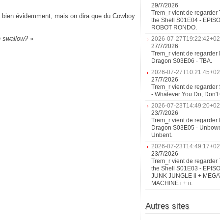
29/7/2026
Trem_r vient de regarder 
na bien évidemment, mais on dira que du Cowboy
the Shell S01E04 - EPIS
ROBOT RONDO.
 swallow?
»
2026-07-27T19:22:42+02
27/7/2026
Trem_r vient de regarder 
Dragon S03E06 - TBA.
2026-07-27T10:21:45+02
27/7/2026
Trem_r vient de regarder
- Whatever You Do, Don'
2026-07-23T14:49:20+02
23/7/2026
Trem_r vient de regarder 
Dragon S03E05 - Unbow
Unbent.
2026-07-23T14:49:17+02
23/7/2026
Trem_r vient de regarder 
the Shell S01E03 - EPIS
JUNK JUNGLE ii + MEG
MACHINE i + ii.
Autres sites