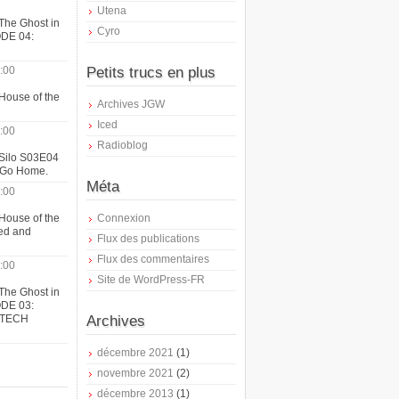
Utena
The Ghost in
Cyro
ODE 04:
:00
Petits trucs en plus
House of the
Archives JGW
Iced
:00
Radioblog
 Silo S03E04
t Go Home.
Méta
:00
House of the
Connexion
ed and
Flux des publications
Flux des commentaires
:00
Site de WordPress-FR
The Ghost in
ODE 03:
ATECH
Archives
décembre 2021
(1)
novembre 2021
(2)
décembre 2013
(1)