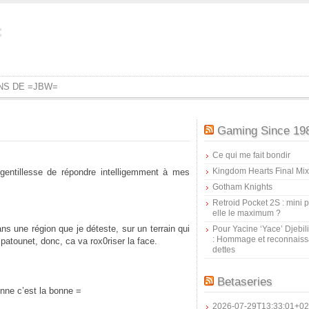
=
ONS DE =JBW=
Gaming Since 19
Ce qui me fait bondir
Kingdom Hearts Final Mix
gentillesse de répondre intelligemment à mes
Gotham Knights
Retroid Pocket 2S : mini pr
elle le maximum ?
ns une région que je déteste, sur un terrain qui
Pour Yacine ‘Yace’ Djebil
: Hommage et reconnais
atounet, donc, ca va rox0riser la face.
dettes
Betaseries
sonne c’est la bonne =
2026-07-29T13:33:01+02