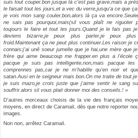
suis tout couper.bon jusque là c’est pas grave,mais a prè
le faisait tout les jours,et a vec du verre,jusqu’a ce que ç
je vois mon sang couler.bon,alors là ça va encore.Seule
ne sais pas pourquoi,mais(sil vous plaît ne riguoler p
toujours le faire et tout les jours.Quand je le fais pas je
deviens bizarre,je peux plus parler,je peux plus
froid.Maintenant ça ne peut plus continuer.Les raison je cr
connais:j’ai unê soeur jumelle que je hai,une mère que je
frère qui aime beaucoup me frapper.en plus a l’école 
pacque je suis pas intelligente,non,mais pacque le
comprennes pas,car je ne m’habille qu’en noir et qu
satan.Ausi en le seigneur mais bon.On me traite de tout.je
je suis mazo,je crois juste que j’aime sentir le sang s
souffrir.alors sil vous plait donner moi des conseils.! »
D’autres morceaux choisis de la vie des français moyen
moyens, en direct de Caramail, dès que notre reporter no
images.
Non non, arrêtez Caramail.