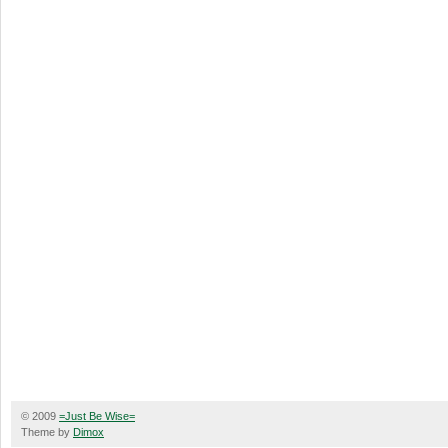
© 2009
=Just Be Wise=
Theme by
Dimox