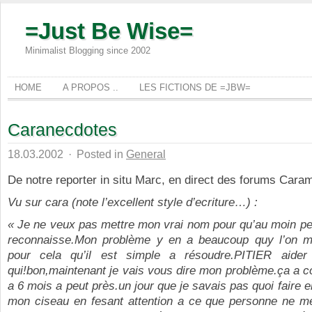
=Just Be Wise=
Minimalist Blogging since 2002
HOME
A PROPOS ..
LES FICTIONS DE =JBW=
Caranecdotes
18.03.2002
·
Posted in
General
De notre reporter in situ Marc, en direct des forums Caram
Vu sur cara (note l’excellent style d’ecriture…) :
« Je ne veux pas mettre mon vrai nom pour qu’au moin p
reconnaisse.Mon problème y en a beaucoup quy l’on m
pour cela qu’il est simple a résoudre.PITIER aider
qui!bon,maintenant je vais vous dire mon problème.ça a 
a 6 mois a peut près.un jour que je savais pas quoi faire en
mon ciseau en fesant attention a ce que personne ne me