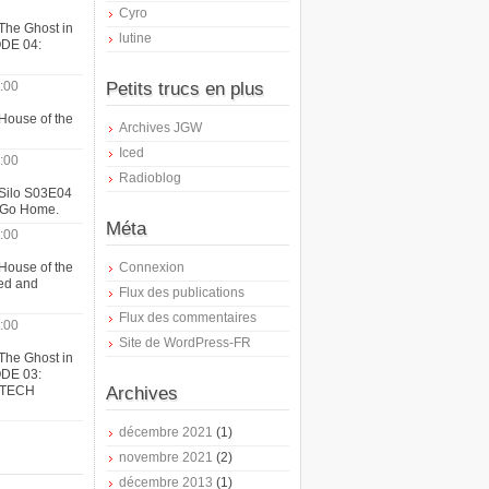
Cyro
The Ghost in
lutine
ODE 04:
:00
Petits trucs en plus
House of the
Archives JGW
Iced
:00
Radioblog
 Silo S03E04
t Go Home.
Méta
:00
House of the
Connexion
ed and
Flux des publications
Flux des commentaires
:00
Site de WordPress-FR
The Ghost in
ODE 03:
ATECH
Archives
décembre 2021
(1)
novembre 2021
(2)
décembre 2013
(1)