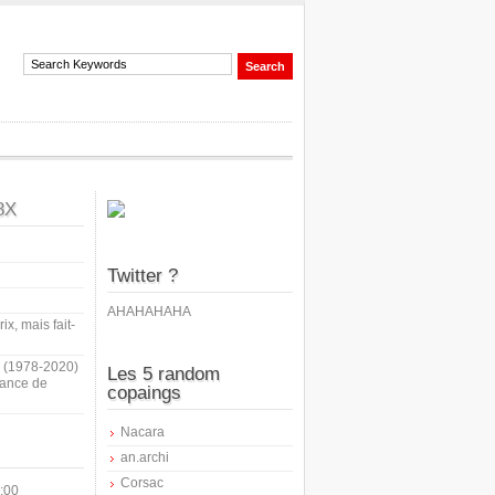
8X
Twitter ?
AHAHAHAHA
ix, mais fait-
i (1978-2020)
Les 5 random
sance de
copaings
Nacara
an.archi
Corsac
:00