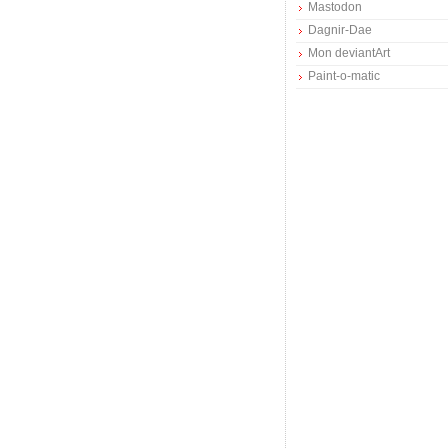
Mastodon
Dagnir-Dae
Mon deviantArt
Paint-o-matic