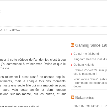
=
ONS DE =JBW=
Gaming Since 19
Ce qui me fait bondir
Kingdom Hearts Final Mix
nser à cette période de l’an dernier, c’est à peu
e j’ai commencé à traîner avec Divide et que le
Gotham Knights
 ma vie.
Retroid Pocket 2S : mini pr
elle le maximum ?
 ans tellement il s’est passé de choses depuis,
Pour Yacine ‘Yace’ Djebil
sentiments, mais à chaque fois des moments
: Hommage et reconnais
 juste une seule fille qui m’a marqué au point
dettes
ui aura valu cette année et demi creuse
flexion sur moi-même, sur les autres, et sur
Betaseries
2026-07-29T13:33:01+02
ont remplies comme celle-ci !!