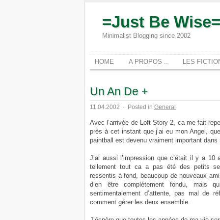
=Just Be Wise
Minimalist Blogging since 2002
HOME
A PROPOS ..
LES FICTI
Un An De +
11.04.2002
·
Posted in
General
Avec l’arrivée de Loft Story 2, ca me fait repe
près à cet instant que j’ai eu mon Angel, qu
paintball est devenu vraiment important dans
J’ai aussi l’impression que c’était il y a 10
tellement tout ca a pas été des petits 
ressentis à fond, beaucoup de nouveaux amis,
d’en être complétement fondu, mais q
sentimentalement d’attente, pas mal de ré
comment gérer les deux ensemble.
J’éspère que toutes les années de ma vie ser