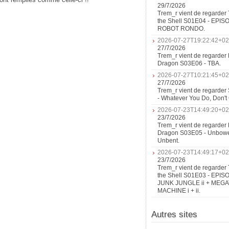
29/7/2026
Trem_r vient de regarder 
the Shell S01E04 - EPIS
ROBOT RONDO.
2026-07-27T19:22:42+02
27/7/2026
Trem_r vient de regarder 
Dragon S03E06 - TBA.
2026-07-27T10:21:45+02
27/7/2026
Trem_r vient de regarder
- Whatever You Do, Don'
2026-07-23T14:49:20+02
23/7/2026
Trem_r vient de regarder 
Dragon S03E05 - Unbow
Unbent.
2026-07-23T14:49:17+02
23/7/2026
Trem_r vient de regarder 
the Shell S01E03 - EPIS
JUNK JUNGLE ii + MEG
MACHINE i + ii.
Autres sites