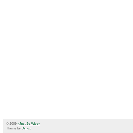
© 2009
=Just Be Wise=
Theme by
Dimox