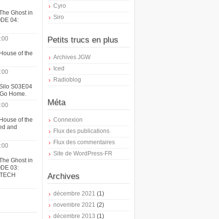
Cyro
The Ghost in
Siro
ODE 04:
:00
Petits trucs en plus
House of the
Archives JGW
Iced
:00
Radioblog
 Silo S03E04
t Go Home.
Méta
:00
House of the
Connexion
ed and
Flux des publications
Flux des commentaires
:00
Site de WordPress-FR
The Ghost in
ODE 03:
ATECH
Archives
décembre 2021
(1)
novembre 2021
(2)
décembre 2013
(1)