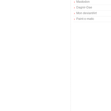
Mastodon
Dagnir-Dae
Mon deviantArt
Paint-o-matic