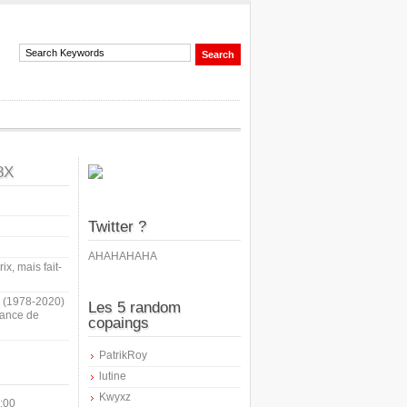
8X
Twitter ?
AHAHAHAHA
ix, mais fait-
i (1978-2020)
Les 5 random
sance de
copaings
PatrikRoy
lutine
Kwyxz
:00