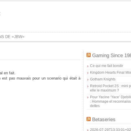
=
ONS DE =JBW=
Gaming Since 19
Ce qui me fait bondir
Kingdom Hearts Final Mix
l en fait.
 est pas mauvais pour un scenario qui était à
Gotham Knights
Retroid Pocket 2S : mini pr
elle le maximum ?
Pour Yacine ‘Yace’ Djebil
: Hommage et reconnais
dettes
Betaseries
2026-07-29T13:33:01+02