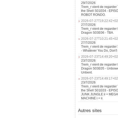
29/7/2026
Trem_r vient de regarder 
the Shell S01E04 - EPIS
ROBOT RONDO.
2026-07-27T19:22:42+02
27/7/2026
Trem_r vient de regarder 
Dragon S03E06 - TBA.
2026-07-27T10:21:45+02
27/7/2026
Trem_r vient de regarder
- Whatever You Do, Don'
2026-07-23T14:49:20+02
23/7/2026
Trem_r vient de regarder 
Dragon S03E05 - Unbow
Unbent.
2026-07-23T14:49:17+02
23/7/2026
Trem_r vient de regarder 
the Shell S01E03 - EPIS
JUNK JUNGLE ii + MEG
MACHINE i + ii.
Autres sites