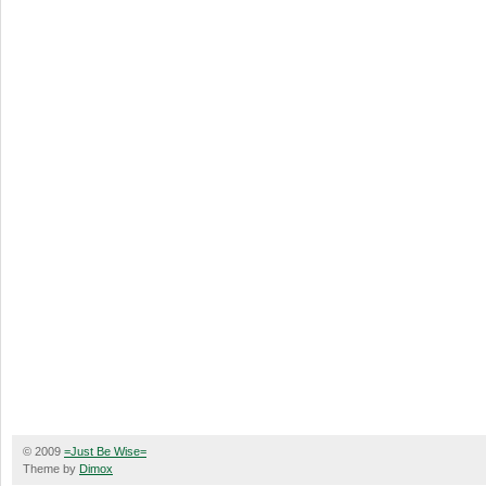
© 2009
=Just Be Wise=
Theme by
Dimox