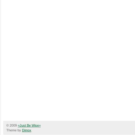
© 2009
=Just Be Wise=
Theme by
Dimox