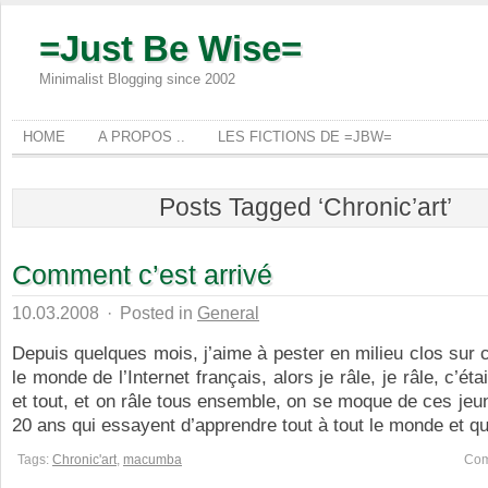
=Just Be Wise=
Minimalist Blogging since 2002
HOME
A PROPOS ..
LES FICTIONS DE =JBW=
Posts Tagged ‘Chronic’art’
Comment c’est arrivé
10.03.2008
·
Posted in
General
Depuis quelques mois, j’aime à pester en milieu clos sur 
le monde de l’Internet français, alors je râle, je râle, c’ét
et tout, et on râle tous ensemble, on se moque de ces jeu
20 ans qui essayent d’apprendre tout à tout le monde et qui 
Tags:
Chronic'art
,
macumba
Com