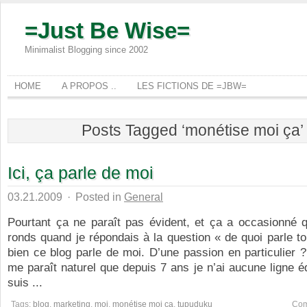
=Just Be Wise=
Minimalist Blogging since 2002
HOME
A PROPOS ..
LES FICTIONS DE =JBW=
Posts Tagged ‘monétise moi ça’
Ici, ça parle de moi
03.21.2009
·
Posted in
General
Pourtant ça ne paraît pas évident, et ça a occasionné 
ronds quand je répondais à la question « de quoi parle to
bien ce blog parle de moi. D’une passion en particulier 
me paraît naturel que depuis 7 ans je n’ai aucune ligne édi
suis ...
Tags:
blog
,
marketing
,
moi
,
monétise moi ça
,
tupuduku
Com