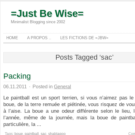
=Just Be Wise=
Minimalist Blogging since 2002
HOME
A PROPOS ..
LES FICTIONS DE =JBW=
Posts Tagged ‘sac’
Packing
06.11.2011
·
Posted in
General
Le paintball est un sport terrien, si vous n’aimez pas le
boue, de la terre remuée et piétinée, vous risquez de vou
à l’aise. La boue a une odeur différente selon le lieu,
l’année, même de la journée, mais la boue de paintba
particulière, la ...
Tags:
boue
,
paintball
,
sac
,
shablagoo
Com