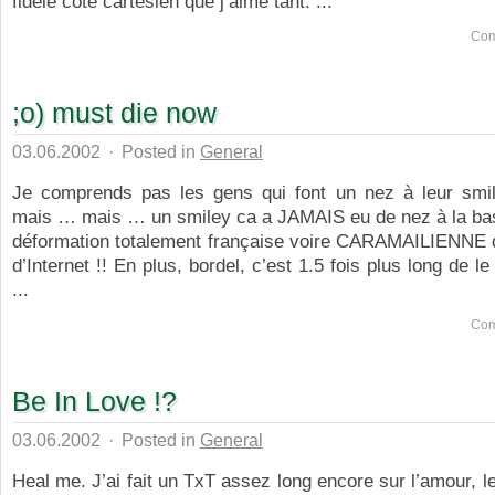
fidèle coté cartésien que j’aime tant. ...
Com
;o) must die now
03.06.2002
·
Posted in
General
Je comprends pas les gens qui font un nez à leur smi
mais … mais … un smiley ca a JAMAIS eu de nez à la base
déformation totalement française voire CARAMAILIENNE d
d’Internet !! En plus, bordel, c’est 1.5 fois plus long de le 
...
Com
Be In Love !?
03.06.2002
·
Posted in
General
Heal me. J’ai fait un TxT assez long encore sur l’amour, 