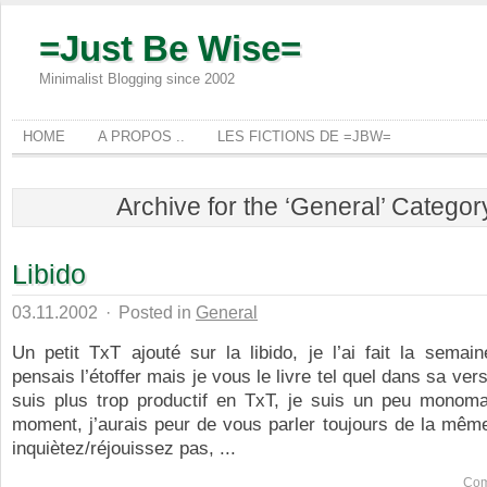
=Just Be Wise=
Minimalist Blogging since 2002
HOME
A PROPOS ..
LES FICTIONS DE =JBW=
Archive for the ‘General’ Categor
Libido
03.11.2002
·
Posted in
General
Un petit TxT ajouté sur la libido, je l’ai fait la semain
pensais l’étoffer mais je vous le livre tel quel dans sa ver
suis plus trop productif en TxT, je suis un peu monom
moment, j’aurais peur de vous parler toujours de la mêm
inquiètez/réjouissez pas, ...
Com