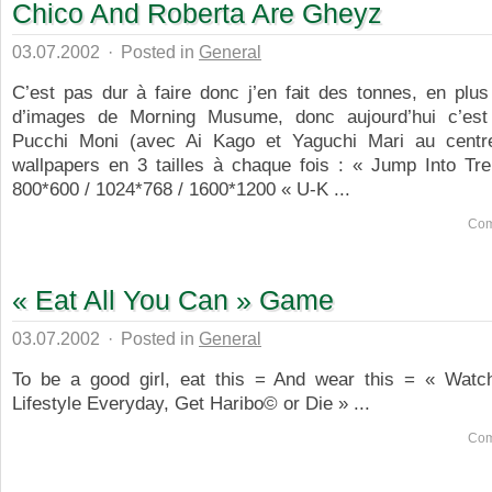
Chico And Roberta Are Gheyz
03.07.2002
·
Posted in
General
C’est pas dur à faire donc j’en fait des tonnes, en plus 
d’images de Morning Musume, donc aujourd’hui c’est
Pucchi Moni (avec Ai Kago et Yaguchi Mari au centr
wallpapers en 3 tailles à chaque fois : « Jump Into Tr
800*600 / 1024*768 / 1600*1200 « U-K ...
Com
« Eat All You Can » Game
03.07.2002
·
Posted in
General
To be a good girl, eat this = And wear this = « Wat
Lifestyle Everyday, Get Haribo© or Die » ...
Com