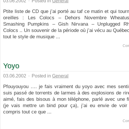
03.06.2002
·
Posted in
General
Ptite liste de CD que j’ai porté au taf ce matin et qui tou
oreilles : Les Colocs – Dehors Novembre Wheatu
Smashing Pumpkins – Gish Nirvana – Unplugged R
Colocs .. Un souvenir de la période où j’ai vécu au Québec
tout le style de musique ...
Com
Yoyo
03.06.2002
·
Posted in
General
Pfouyouyou …. je fais vraiment du yoyo avec mes senti
suis passé de torrents de larmes à des explosions de rire,
aimé, fais des bisous à mon téléphone, parlé avec une fi
(je vais mettre un bind pour ça), j’ai eu envie de voir 
compris tout ce que ...
Com