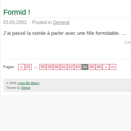
Formid !
03.05.2002
·
Posted in
General
J’ai passé la soirée à parler avec une fille formidable. ...
Com
...
Pages:
«
01
58
59
60
61
62
63
64
65
66
»
»»
© 2009
=Just Be Wise=
Theme by
Dimox