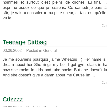
hommes et surtout c’est pleins de clichés au final 
exprime assez ce que je ressens. Ce samedi je pars à
sûr, je vais « consoler » ma ptite soeur, si tant est qu’ell
vu le ...
Com
Teenage Dirtbag
03.06.2002
·
Posted in
General
Je me souviens pourquoi j’aime Wheatus =) Her name is 
dream about her She rings my bell I got gym class in ha
how she rocks In kids and tube socks But she doesn’t 
And she doesn’t give a damn about me Cause Im ...
Com
Cdzzzz