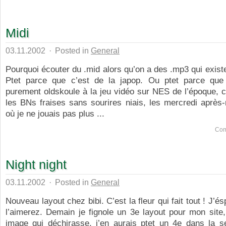
Midi
03.11.2002
·
Posted in
General
Pourquoi écouter du .mid alors qu’on a des .mp3 qui exist
Ptet parce que c’est de la japop. Ou ptet parce que
purement oldskoule à la jeu vidéo sur NES de l’époque, 
les BNs fraises sans sourires niais, les mercredi après-
où je ne jouais pas plus ...
Com
Night night
03.11.2002
·
Posted in
General
Nouveau layout chez bibi. C’est la fleur qui fait tout ! J’
l’aimerez. Demain je fignole un 3e layout pour mon site, 
image qui déchirasse, j’en aurais ptet un 4e dans la s