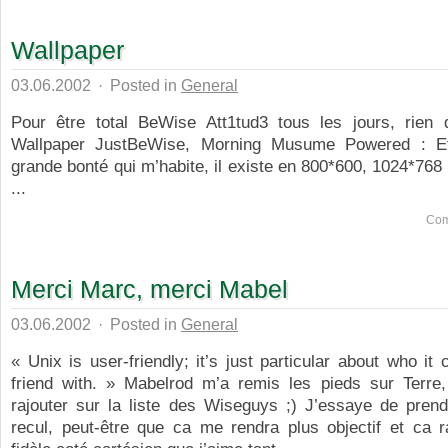
Wallpaper
03.06.2002
·
Posted in
General
Pour être total BeWise Att1tud3 tous les jours, rien 
Wallpaper JustBeWise, Morning Musume Powered : Et
grande bonté qui m’habite, il existe en 800*600, 1024*768
...
Com
Merci Marc, merci Mabel
03.06.2002
·
Posted in
General
« Unix is user-friendly; it’s just particular about who it
friend with. » Mabelrod m’a remis les pieds sur Terre
rajouter sur la liste des Wiseguys ;) J’essaye de pren
recul, peut-être que ca me rendra plus objectif et ca