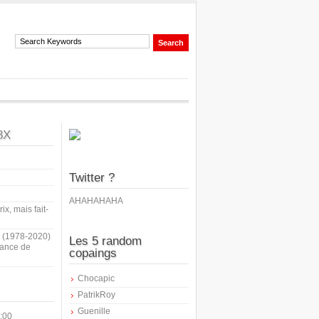
8X
Twitter ?
AHAHAHAHA
ix, mais fait-
i (1978-2020)
Les 5 random
sance de
copaings
Chocapic
PatrikRoy
Guenille
:00