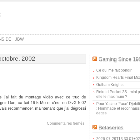
=
ONS DE =JBW=
 octobre, 2002
Gaming Since 19
Ce qui me fait bondir
Kingdom Hearts Final Mix
Gotham Knights
Retroid Pocket 2S : mini pr
elle le maximum ?
e j’ai fait du montage vidéo avec ce truc de
agnir Dae, ca fait 16.5 Mo et c’est en DivX 5.02
Pour Yacine ‘Yace’ Djebil
e vais recommencer, maintenant que j’ai dégrossi
: Hommage et reconnais
dettes
sur
Commentaires fermés
Betaseries
Première
fois
2026-07-29T13:33:01+02