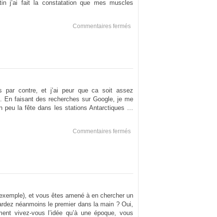
tin j’ai fait la constatation que mes muscles
sur
Commentaires fermés
Avec
l’âge
 par contre, et j’ai peur que ca soit assez
ni. En faisant des recherches sur Google, je me
n peu la fête dans les stations Antarctiques …
sur
Commentaires fermés
–
Iced
–
r exemple), et vous êtes amené à en chercher un
gardez néanmoins le premier dans la main ? Oui,
ment vivez-vous l’idée qu’à une époque, vous