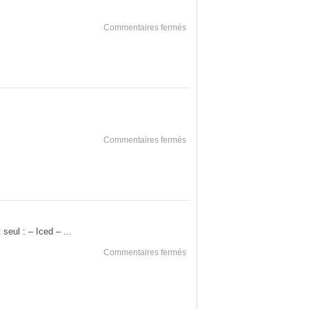
sur
Commentaires fermés
Pareil
sur
Commentaires fermés
AHA
!!
seul : – Iced – ...
sur
Commentaires fermés
…
suite