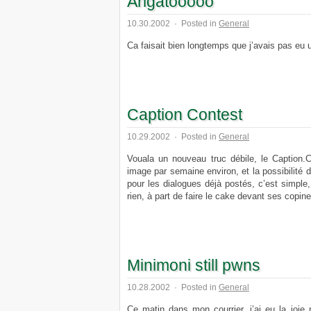
Arigatooooo
10.30.2002
·
Posted in
General
Ca faisait bien longtemps que j’avais pas eu u
Caption Contest
10.29.2002
·
Posted in
General
Vouala un nouveau truc débile, le Caption
image par semaine environ, et la possibilité 
pour les dialogues déjà postés, c’est simple, 
rien, à part de faire le cake devant ses copine
Minimoni still pwns
10.28.2002
·
Posted in
General
Ce matin dans mon courrier, j’ai eu la joie