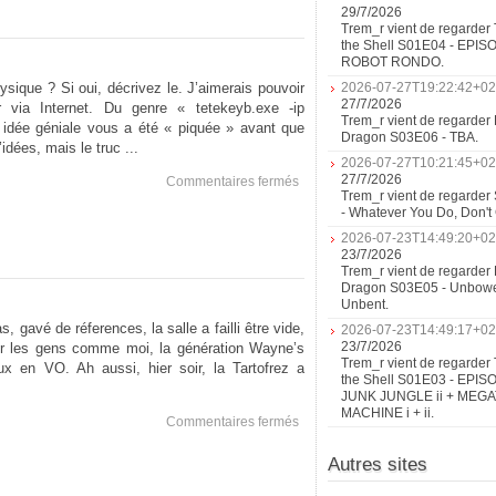
29/7/2026
Trem_r vient de regarder 
the Shell S01E04 - EPIS
ROBOT RONDO.
ique ? Si oui, décrivez le. J’aimerais pouvoir
2026-07-27T19:22:42+02
27/7/2026
er via Internet. Du genre « tetekeyb.exe -ip
Trem_r vient de regarder 
 idée géniale vous a été « piquée » avant que
Dragon S03E06 - TBA.
dées, mais le truc ...
2026-07-27T10:21:45+02
27/7/2026
sur
Commentaires fermés
Trem_r vient de regarder
Jeudix
- Whatever You Do, Don'
2026-07-23T14:49:20+02
23/7/2026
Trem_r vient de regarder 
Dragon S03E05 - Unbow
Unbent.
s, gavé de réferences, la salle a failli être vide,
2026-07-23T14:49:17+02
23/7/2026
our les gens comme moi, la génération Wayne’s
Trem_r vient de regarder 
ux en VO. Ah aussi, hier soir, la Tartofrez a
the Shell S01E03 - EPIS
JUNK JUNGLE ii + MEG
MACHINE i + ii.
sur
Commentaires fermés
Austin
Autres sites