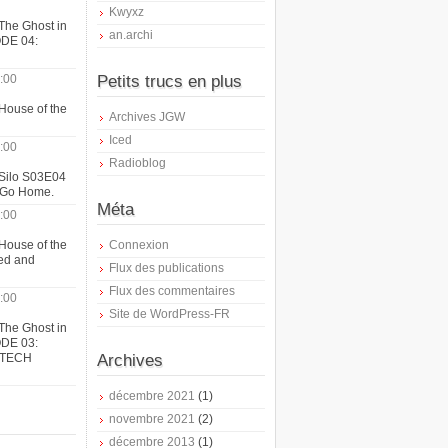
Kwyxz
The Ghost in
an.archi
ODE 04:
:00
Petits trucs en plus
House of the
Archives JGW
Iced
:00
Radioblog
 Silo S03E04
t Go Home.
Méta
:00
House of the
Connexion
ed and
Flux des publications
Flux des commentaires
:00
Site de WordPress-FR
The Ghost in
ODE 03:
ATECH
Archives
décembre 2021
(1)
novembre 2021
(2)
décembre 2013
(1)