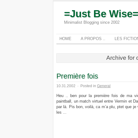
=Just Be Wise
Minimalist Blogging since 2002
HOME
A PROPOS ..
LES FICTI
Archive for
Première fois
10.31.2002
·
Posted in
General
Heu .. ben pour la première fois de ma vi
paintball, un match virtuel entre Vermin et D
par là. Pis bon, voilà, ca m’a plu, ptet que j
les ...