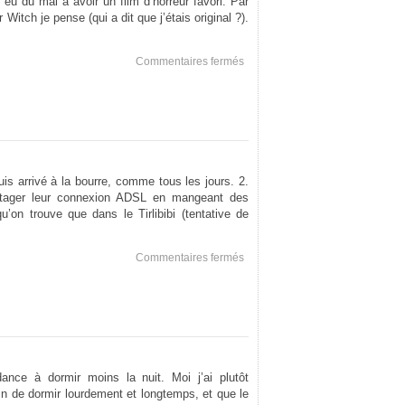
 eu du mal à avoir un film d’horreur favori. Par
 Witch je pense (qui a dit que j’étais original ?).
sur
Commentaires fermés
huhuaHuHUAHUHAhuahuha
is arrivé à la bourre, comme tous les jours. 2.
rtager leur connexion ADSL en mangeant des
’on trouve que dans le Tirlibibi (tentative de
sur
Commentaires fermés
hooOHOOHoOHOohOH
ance à dormir moins la nuit. Moi j’ai plutôt
soin de dormir lourdement et longtemps, et que le