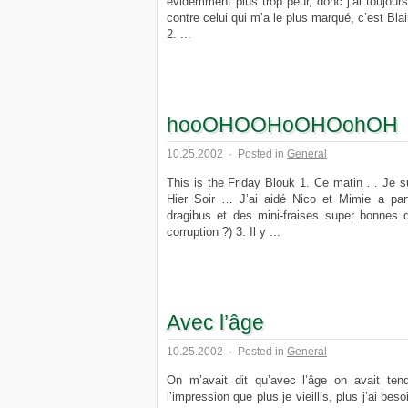
évidemment plus trop peur, donc j’ai toujours
contre celui qui m’a le plus marqué, c’est Blair
2. ...
hooOHOOHoOHOohOH
10.25.2002
·
Posted in
General
This is the Friday Blouk 1. Ce matin … Je su
Hier Soir … J’ai aidé Nico et Mimie a pa
dragibus et des mini-fraises super bonnes qu
corruption ?) 3. Il y ...
Avec l’âge
10.25.2002
·
Posted in
General
On m’avait dit qu’avec l’âge on avait tend
l’impression que plus je vieillis, plus j’ai be