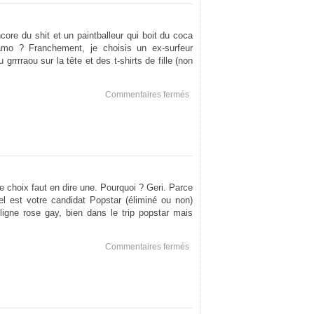
core du shit et un paintballeur qui boit du coca
o ? Franchement, je choisis un ex-surfeur
 grrrraou sur la tête et des t-shirts de fille (non
sur
Commentaires fermés
Que
choisir
?
le choix faut en dire une. Pourquoi ? Geri. Parce
el est votre candidat Popstar (éliminé ou non)
ligne rose gay, bien dans le trip popstar mais
sur
Commentaires fermés
Blouk.
Vendredi.
Stop.