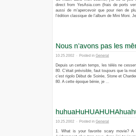
direct from YesAsia.com (frais de ports ver
aussi de m’apercevoir que pour rien de plus,
l’édition classique de l’album de Mini Moni. Je
Nous n’avons pas les mê
10.25.2002
·
Posted in
General
Depuis un certain temps, les télés ne cessen
80. C’était prévisible, faut toujours que la m
c’est rigolo Début de Soirée, Stone et Chard
80. A cette époque bénie, je ...
huhuaHuHUAHUHAhuah
10.25.2002
·
Posted in
General
1. What is your favorite scary movie? A p