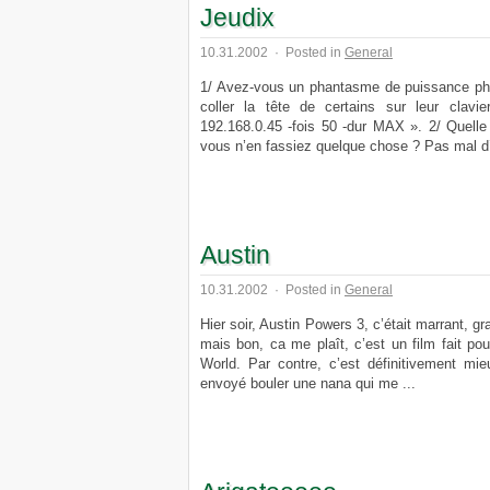
Jeudix
10.31.2002
·
Posted in
General
1/ Avez-vous un phantasme de puissance phys
coller la tête de certains sur leur clavi
192.168.0.45 -fois 50 -dur MAX ». 2/ Quelle
vous n’en fassiez quelque chose ? Pas mal d’i
Austin
10.31.2002
·
Posted in
General
Hier soir, Austin Powers 3, c’était marrant, gra
mais bon, ca me plaît, c’est un film fait p
World. Par contre, c’est définitivement mie
envoyé bouler une nana qui me ...