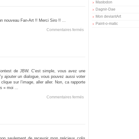
Mastodon
Dagnir-Dae
Mon deviantArt
n nouveau Fan-Art !! Merci Siro !! ...
Paint-o-matic
sur
Commentaires fermés
Arigatooooo
.Contest de JBW. C’est simple, vous avez une
d’y ajouter un dialogue, vous pouvez aussi voter
clique sur l’image, aller aller. Non, ca rapporte
s « moi ...
sur
Commentaires fermés
Caption
Contest
 non seulement de recevoir mon précieux colis