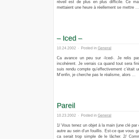
réveil est de plus en plus difficile. Ce ma
mettaient une heure à réellement se mettre ...
– Iced –
10.24.2002
·
Posted in
General
Ca avance un peu sur -Iced-. Je relis pas
incohérent. Je verrais ca quand tout sera fi
suis rendu compte qu’effectivement c’était u
M’enfin, je cherche pas le réalisme, alors ...
Pareil
10.23.2002
·
Posted in
General
1/ Vous tenez un objet à la main (une clé pa
autre au sein d’un fouillis. Est-ce que vous 
ca serait trop simple de le lâcher. 2/ Com