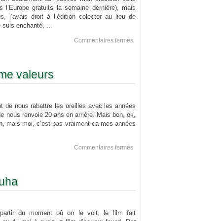
s l’Europe gratuits la semaine dernière), mais
 j’avais droit à l’édition colector au lieu de
 suis enchanté, ...
sur
Commentaires fermés
Minimoni
still
pwns
me valeurs
t de nous rabattre les oreilles avec les années
ode nous renvoie 20 ans en arrière. Mais bon, ok,
en, mais moi, c’est pas vraiment ca mes années
sur
Commentaires fermés
Nous
n’avons
pas
uha
les
même
valeurs
artir du moment où on le voit, le film fait