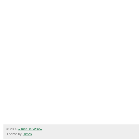
© 2009
=Just Be Wise=
Theme by
Dimox