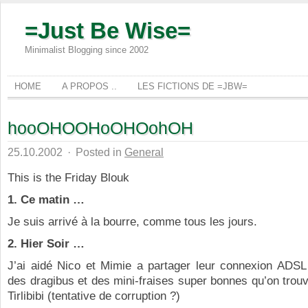
=Just Be Wise=
Minimalist Blogging since 2002
HOME
A PROPOS ..
LES FICTIONS DE =JBW=
hooOHOOHoOHOohOH
25.10.2002
·
Posted in
General
This is the Friday Blouk
1. Ce matin …
Je suis arrivé à la bourre, comme tous les jours.
2. Hier Soir …
J’ai aidé Nico et Mimie a partager leur connexion ADS
des dragibus et des mini-fraises super bonnes qu’on trou
Tirlibibi (tentative de corruption ?)