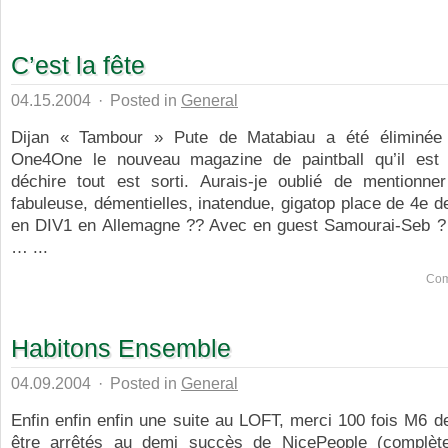
C’est la fête
04.15.2004
·
Posted in
General
Dijan « Tambour » Pute de Matabiau a été éliminée 
One4One le nouveau magazine de paintball qu’il est 
déchire tout est sorti. Aurais-je oublié de mentionner 
fabuleuse, démentielles, inatendue, gigatop place de 4e 
en DIV1 en Allemagne ?? Avec en guest Samourai-Seb ? 
… ...
Com
Habitons Ensemble
04.09.2004
·
Posted in
General
Enfin enfin enfin une suite au LOFT, merci 100 fois M6 
être arrêtés au demi succès de NicePeople (complèt