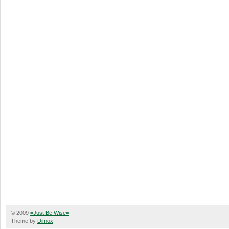
© 2009
=Just Be Wise=
Theme by
Dimox