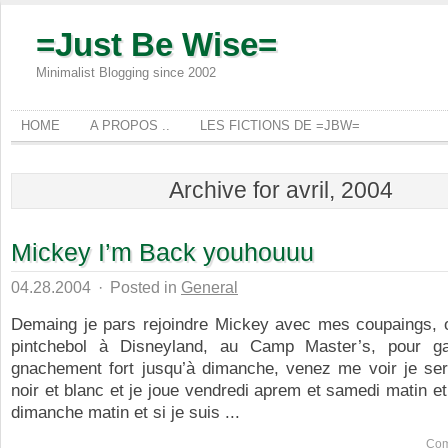
=Just Be Wise=
Minimalist Blogging since 2002
HOME
A PROPOS ..
LES FICTIONS DE =JBW=
Archive for avril, 2004
Mickey I’m Back youhouuu
04.28.2004
·
Posted in
General
Demaing je pars rejoindre Mickey avec mes coupaings, o
pintchebol à Disneyland, au Camp Master’s, pour ga
gnachement fort jusqu’à dimanche, venez me voir je sera
noir et blanc et je joue vendredi aprem et samedi matin et 
dimanche matin et si je suis ...
Com