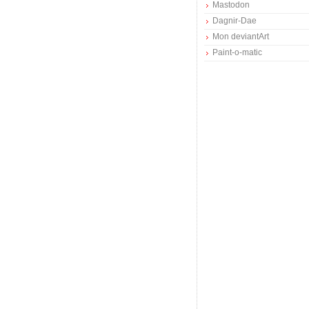
Mastodon
Dagnir-Dae
Mon deviantArt
Paint-o-matic