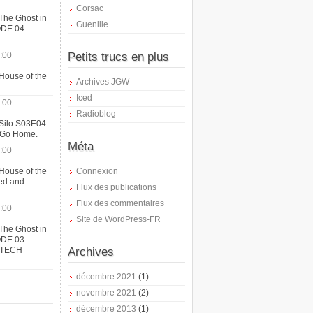
Corsac
The Ghost in
Guenille
ODE 04:
:00
Petits trucs en plus
House of the
Archives JGW
Iced
:00
Radioblog
 Silo S03E04
t Go Home.
Méta
:00
House of the
Connexion
ed and
Flux des publications
Flux des commentaires
:00
Site de WordPress-FR
The Ghost in
ODE 03:
ATECH
Archives
décembre 2021
(1)
novembre 2021
(2)
décembre 2013
(1)