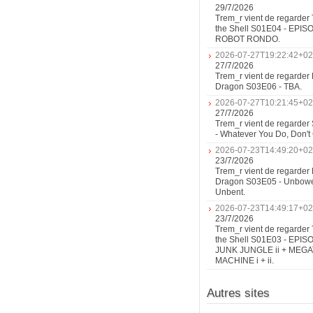
29/7/2026
Trem_r vient de regarder 
the Shell S01E04 - EPIS
ROBOT RONDO.
2026-07-27T19:22:42+02
27/7/2026
Trem_r vient de regarder 
Dragon S03E06 - TBA.
2026-07-27T10:21:45+02
27/7/2026
Trem_r vient de regarder
- Whatever You Do, Don'
2026-07-23T14:49:20+02
23/7/2026
Trem_r vient de regarder 
Dragon S03E05 - Unbow
Unbent.
2026-07-23T14:49:17+02
23/7/2026
Trem_r vient de regarder 
the Shell S01E03 - EPIS
JUNK JUNGLE ii + MEG
MACHINE i + ii.
Autres sites