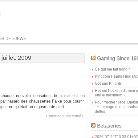
=
ONS DE =JBW=
 juillet, 2009
Gaming Since 19
Ce qui me fait bondir
Kingdom Hearts Final Mix
Gotham Knights
Retroid Pocket 2S : mini pr
elle le maximum ?
haque nouvelle sensation de plaisir est un
é par hasard des chaussettes Falke pour courrir,
Pour Yacine ‘Yace’ Djebil
ompris ce qu’était un orgasme de pied. ...
: Hommage et reconnais
dettes
sur
Commentaires fermés
Foot
Betaseries
Orgasm
2026-07-29T13:33:01+02