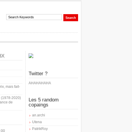
8X
Twitter ?
AHAHAHAHA
ix, mais fait-
i (1978-2020)
Les 5 random
sance de
copaings
an.archi
Utena
PatrikRoy
:00