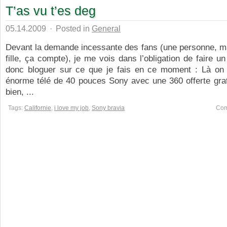
T’as vu t’es deg
05.14.2009
·
Posted in
General
Devant la demande incessante des fans (une personne, ma
fille, ça compte), je me vois dans l’obligation de faire un
donc bloguer sur ce que je fais en ce moment : Là on
énorme télé de 40 pouces Sony avec une 360 offerte grat
bien, ...
Tags:
Californie
,
i love my job
,
Sony bravia
Com