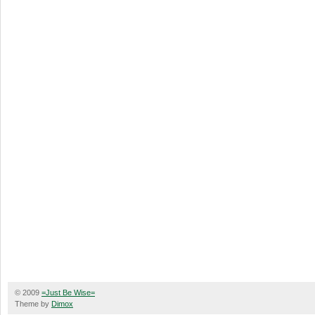
© 2009
=Just Be Wise=
Theme by
Dimox