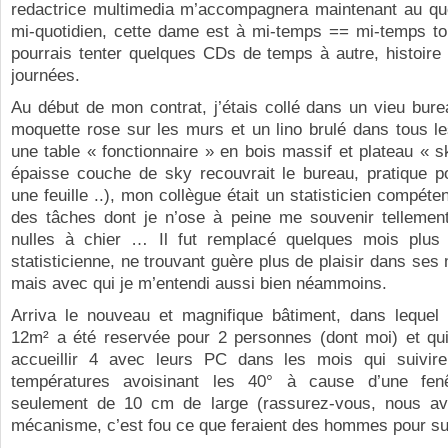
redactrice multimedia m’accompagnera maintenant au quo
mi-quotidien, cette dame est à mi-temps == mi-temps tou
pourrais tenter quelques CDs de temps à autre, histoire
journées.
Au début de mon contrat, j’étais collé dans un vieu bur
moquette rose sur les murs et un lino brulé dans tous l
une table « fonctionnaire » en bois massif et plateau « s
épaisse couche de sky recouvrait le bureau, pratique po
une feuille ..), mon collègue était un statisticien compéte
des tâches dont je n’ose à peine me souvenir tellement 
nulles à chier … Il fut remplacé quelques mois plus
statisticienne, ne trouvant guère plus de plaisir dans se
mais avec qui je m’entendi aussi bien néammoins.
Arriva le nouveau et magnifique bâtiment, dans lequel
12m² a été reservée pour 2 personnes (dont moi) et qui 
accueillir 4 avec leurs PC dans les mois qui suivir
températures avoisinant les 40° à cause d’une fenê
seulement de 10 cm de large (rassurez-vous, nous a
mécanisme, c’est fou ce que feraient des hommes pour su