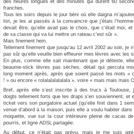
des heures longues et des minutes qui durent 60 second
franches.
Tous les soirs depuis le jour béni où elle daigna m’ajoute
list, je les ai passés à la convaincre que j’étais l’homme
devait être, qu’elle avait pas le choix, que c’était moi, e
de sa classe qui va lui mettre un rateau c’est sûr ».
Mais finement hein.
Tellement finement que jusqu’au 12 avril 2002 au soir, je n
pas sûr qu’elle veuille bien effleurer mes lèvres avec les 
En plus, comme elle sait maintenant que je déteste, ell
beaume-stick lèvres pas sèches, détail qui percuta m
long moment après, après que soient passé les mots « o
! » ou encore « rolalalalalalala », voire « mais mais mais O
Bref, après elle s’est inscrite à des trucs à Toulouse, j
doigts tellement forts que les draps s’en souviennent, et e
ticket vers son purgatoire actuel (qu’elle finit dans 1 sem
venue d’abord à la maison, puis elle a voulu habiter dan
moquette, vue sur la cour intérieure pleine de cacas de
pourris, et ligne ADSL partagée.
Au début, ce n’était pas prévu, mais je me suis jeté