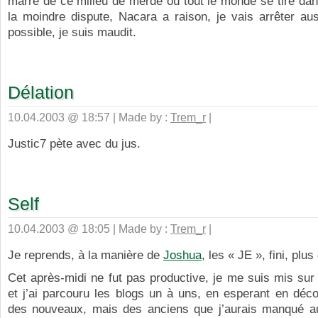
marre de ce milieu de merde où tout le monde se tire dan
la moindre dispute, Nacara a raison, je vais arrêter aus
possible, je suis maudit.
Délation
10.04.2003 @ 18:57 | Made by :
Trem_r
|
Justic7 pète avec du jus.
Self
10.04.2003 @ 18:05 | Made by :
Trem_r
|
Je reprends, à la manière de
Joshua
, les « JE », fini, plu
Cet après-midi ne fut pas productive, je me suis mis sur
et j’ai parcouru les blogs un à uns, en esperant en déc
des nouveaux, mais des anciens que j’aurais manqué a