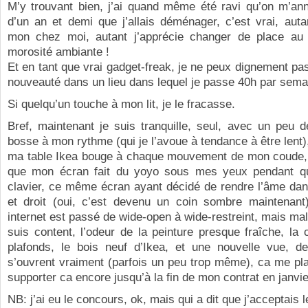
M’y trouvant bien, j’ai quand même été ravi qu’on m’an
d’un an et demi que j’allais déménager, c’est vrai, auta
mon chez moi, autant j’apprécie changer de place au t
morosité ambiante !
Et en tant que vrai gadget-freak, je ne peux dignement pas
nouveauté dans un lieu dans lequel je passe 40h par sema
Si quelqu’un touche à mon lit, je le fracasse.
Bref, maintenant je suis tranquille, seul, avec un peu 
bosse à mon rythme (qui je l’avoue à tendance à être lent),
ma table Ikea bouge à chaque mouvement de mon coude, d
que mon écran fait du yoyo sous mes yeux pendant q
clavier, ce même écran ayant décidé de rendre l’âme dan
et droit (oui, c’est devenu un coin sombre maintenan
internet est passé de wide-open à wide-restreint, mais malg
suis content, l’odeur de la peinture presque fraîche, la 
plafonds, le bois neuf d’Ikea, et une nouvelle vue, de
s’ouvrent vraiment (parfois un peu trop même), ca me plaî
supporter ca encore jusqu’à la fin de mon contrat en janvi
NB: j’ai eu le concours, ok, mais qui a dit que j’acceptais 