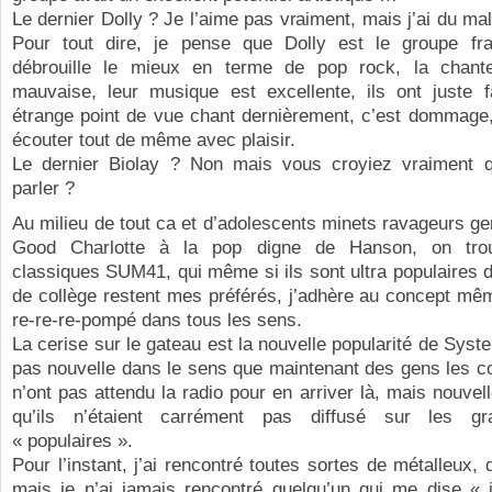
Le dernier Dolly ? Je l’aime pas vraiment, mais j’ai du mal
Pour tout dire, je pense que Dolly est le groupe fr
débrouille le mieux en terme de pop rock, la chant
mauvaise, leur musique est excellente, ils ont juste f
étrange point de vue chant dernièrement, c’est dommage,
écouter tout de même avec plaisir.
Le dernier Biolay ? Non mais vous croyiez vraiment qu
parler ?
Au milieu de tout ca et d’adolescents minets ravageurs g
Good Charlotte à la pop digne de Hanson, on tro
classiques SUM41, qui même si ils sont ultra populaires 
de collège restent mes préférés, j’adhère au concept même
re-re-re-pompé dans tous les sens.
La cerise sur le gateau est la nouvelle popularité de Sys
pas nouvelle dans le sens que maintenant des gens les co
n’ont pas attendu la radio pour en arriver là, mais nouvell
qu’ils n’étaient carrément pas diffusé sur les g
« populaires ».
Pour l’instant, j’ai rencontré toutes sortes de métalleux, 
mais je n’ai jamais rencontré quelqu’un qui me dise « 