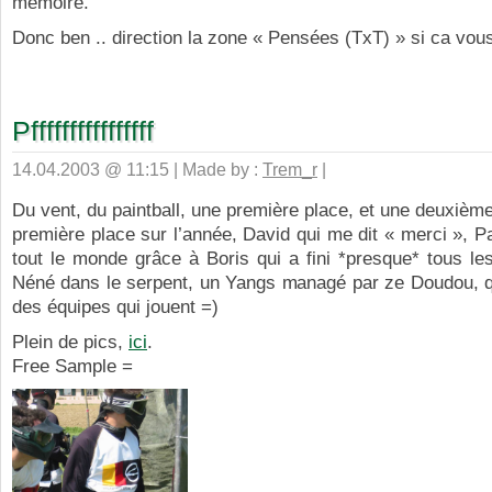
mémoire.
Donc ben .. direction la zone « Pensées (TxT) » si ca vous
Pffffffffffffffff
14.04.2003 @ 11:15 | Made by :
Trem_r
|
Du vent, du paintball, une première place, et une deuxième
première place sur l’année, David qui me dit « merci », Pa
tout le monde grâce à Boris qui a fini *presque* tous l
Néné dans le serpent, un Yangs managé par ze Doudou, q
des équipes qui jouent =)
Plein de pics,
ici
.
Free Sample =