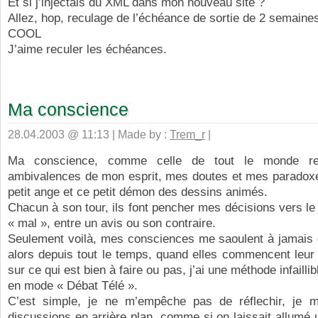
Et si j’injectais du XML dans mon nouveau site ?
Allez, hop, reculage de l’échéance de sortie de 2 semaines
COOL
J’aime reculer les échéances.
Ma conscience
28.04.2003 @ 11:13 | Made by :
Trem_r
|
Ma conscience, comme celle de tout le monde re
ambivalences de mon esprit, mes doutes et mes parado
petit ange et ce petit démon des dessins animés.
Chacun à son tour, ils font pencher mes décisions vers le 
« mal », entre un avis ou son contraire.
Seulement voilà, mes consciences me saoulent à jamais ê
alors depuis tout le temps, quand elles commencent leur 
sur ce qui est bien à faire ou pas, j’ai une méthode infaillib
en mode « Débat Télé ».
C’est simple, je ne m’empêche pas de réflechir, je m
discussions en arrière plan, comme si on laissait allumé u