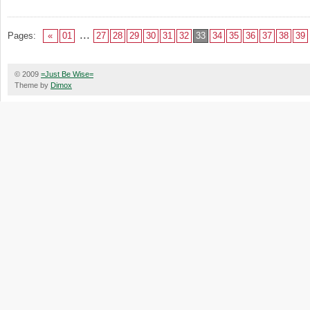
...
Pages:
«
01
27
28
29
30
31
32
33
34
35
36
37
38
39
© 2009
=Just Be Wise=
Theme by
Dimox