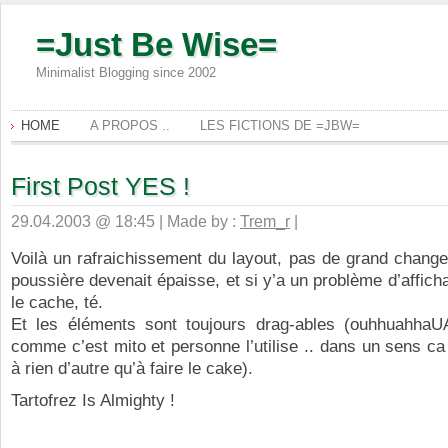
=Just Be Wise=
Minimalist Blogging since 2002
HOME
A PROPOS ..
LES FICTIONS DE =JBW=
First Post YES !
29.04.2003 @ 18:45 | Made by :
Trem_r
|
Voilà un rafraichissement du layout, pas de grand chang
poussière devenait épaisse, et si y’a un problème d’affich
le cache, té.
Et les éléments sont toujours drag-ables (ouhhuahh
comme c’est mito et personne l’utilise .. dans un sens ca
à rien d’autre qu’à faire le cake).
Tartofrez Is Almighty !