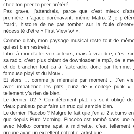
chez ton peer to peer préféré.
Pas grave, j’attendrais, parce que c’est mieux d’atte
première m’agace dorénavant, même Matrix 2 je préfère 
*tard*, histoire de ne pas tomber sur la foule d’enerv
nécessité d’être « First View \o/ ».
Comme d’hab, mon paysage musical reste tout de même
qui est bien restreint.
Libre à moi d’aller voir ailleurs, mais à vrai dire, c’est s
sa radio, c’est plus chiant de downloader le mp3, de le me
et de brancher tout ca à l’autoradio, donc par flemme, 
fameuse playlist du Mouv’.
Et alors … comme je m’ennuie par moment .. J’en vie
avec impatience les ptits jeunz de « college punk » 
tellement y’a rien de bien.
Le dernier U2 ? Complètement plat, ils sont obligé de
vieux punkeux pour faire un truc qui semble bien.
Le dernier Placebo ? Malgré le fait que j’en ai 2 albums en
que depuis Pure Morning, Placebo est tombé dans une ro
avec Molko comme apat à midinette, c’est tellement
groupe avait un excellent potentiel artistique …