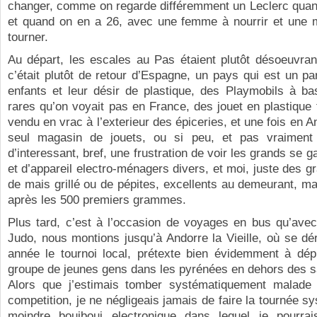
changer, comme on regarde différemment un Leclerc quan
et quand on en a 26, avec une femme à nourrir et une m
tourner.
Au départ, les escales au Pas étaient plutôt désoeuvran
c’était plutôt de retour d’Espagne, un pays qui est un pa
enfants et leur désir de plastique, des Playmobils à ba
rares qu’on voyait pas en France, des jouet en plastique f
vendu en vrac à l’exterieur des épiceries, et une fois en A
seul magasin de jouets, ou si peu, et pas vraiment
d’interessant, bref, une frustration de voir les grands se 
et d’appareil electro-ménagers divers, et moi, juste des 
de mais grillé ou de pépites, excellents au demeurant, m
après les 500 premiers grammes.
Plus tard, c’est à l’occasion de voyages en bus qu’ave
Judo, nous montions jusqu’à Andorre la Vieille, où se dé
année le tournoi local, prétexte bien évidemment à dépl
groupe de jeunes gens dans les pyrénées en dehors des s
Alors que j’estimais tomber systématiquement malade 
competition, je ne négligeais jamais de faire la tournée s
moindre bouiboui electronique dans lequel je pourra