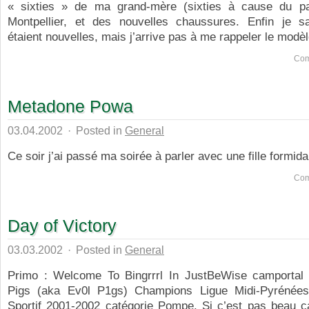
« sixties » de ma grand-mère (sixties à cause du pa
Montpellier, et des nouvelles chaussures. Enfin je sa
étaient nouvelles, mais j’arrive pas à me rappeler le modèle
Com
Metadone Powa
03.04.2002
·
Posted in
General
Ce soir j’ai passé ma soirée à parler avec une fille formidab
Com
Day of Victory
03.03.2002
·
Posted in
General
Primo : Welcome To Bingrrrl In JustBeWise camportal 
Pigs (aka Ev0l P1gs) Champions Ligue Midi-Pyrénées
Sportif 2001-2002 catégorie Pompe. Si c’est pas beau ça