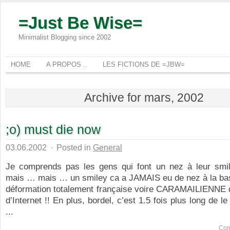
=Just Be Wise=
Minimalist Blogging since 2002
HOME
A PROPOS ..
LES FICTIONS DE =JBW=
Archive for mars, 2002
;o) must die now
03.06.2002
·
Posted in
General
Je comprends pas les gens qui font un nez à leur smi
mais … mais … un smiley ca a JAMAIS eu de nez à la base
déformation totalement française voire CARAMAILIENNE d
d’Internet !! En plus, bordel, c’est 1.5 fois plus long de le 
...
Com