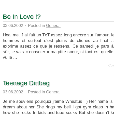
Be In Love !?
03.06.2002
·
Posted in
General
Heal me. J’ai fait un TxT assez long encore sur l’amour, 
hommes et surtout c’est pleins de clichés au final 
exprime assez ce que je ressens. Ce samedi je pars à
sûr, je vais « consoler » ma ptite soeur, si tant est qu’ell
vu le ...
Com
Teenage Dirtbag
03.06.2002
·
Posted in
General
Je me souviens pourquoi j’aime Wheatus =) Her name is 
dream about her She rings my bell I got gym class in ha
how she rocks In kids and tube socks But she doesn’t 