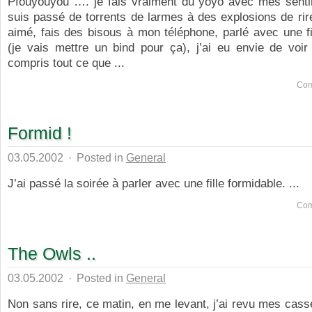
Pfouyouyou …. je fais vraiment du yoyo avec mes senti
suis passé de torrents de larmes à des explosions de rire,
aimé, fais des bisous à mon téléphone, parlé avec une fi
(je vais mettre un bind pour ça), j’ai eu envie de voir 
compris tout ce que ...
Com
Formid !
03.05.2002
·
Posted in
General
J’ai passé la soirée à parler avec une fille formidable. ...
Com
The Owls ..
03.05.2002
·
Posted in
General
Non sans rire, ce matin, en me levant, j’ai revu mes cass