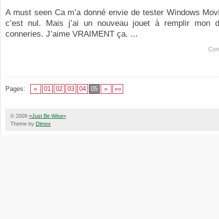
A must seen Ca m’a donné envie de tester Windows Mov
c’est nul. Mais j’ai un nouveau jouet à remplir mon 
conneries. J’aime VRAIMENT ça. ...
Com
Pages:
«
01
02
03
04
05
»
»»
© 2009
=Just Be Wise=
Theme by
Dimox