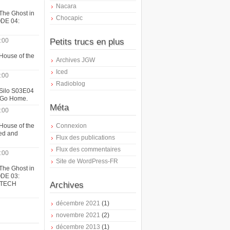
Nacara
The Ghost in
Chocapic
ODE 04:
:00
Petits trucs en plus
House of the
Archives JGW
Iced
:00
Radioblog
 Silo S03E04
t Go Home.
Méta
:00
House of the
Connexion
ed and
Flux des publications
Flux des commentaires
:00
Site de WordPress-FR
The Ghost in
ODE 03:
ATECH
Archives
décembre 2021
(1)
novembre 2021
(2)
décembre 2013
(1)