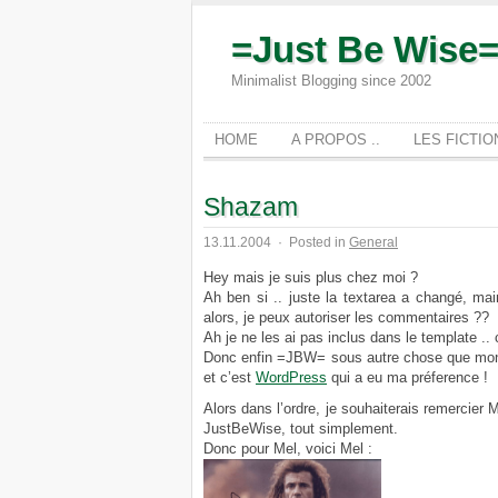
=Just Be Wise
Minimalist Blogging since 2002
HOME
A PROPOS ..
LES FICTI
Shazam
13.11.2004
·
Posted in
General
Hey mais je suis plus chez moi ?
Ah ben si .. juste la textarea a changé, mai
alors, je peux autoriser les commentaires ??
Ah je ne les ai pas inclus dans le template .. 
Donc enfin =JBW= sous autre chose que mon 
et c’est
WordPress
qui a eu ma préference !
Alors dans l’ordre, je souhaiterais remercier Me
JustBeWise, tout simplement.
Donc pour Mel, voici Mel :