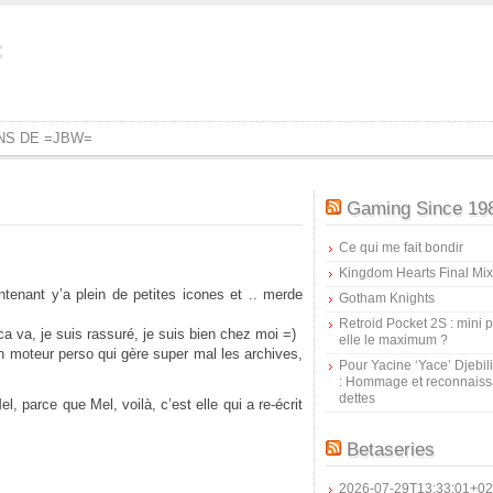
=
ONS DE =JBW=
Gaming Since 19
Ce qui me fait bondir
Kingdom Hearts Final Mix
ntenant y’a plein de petites icones et .. merde
Gotham Knights
Retroid Pocket 2S : mini pr
ca va, je suis rassuré, je suis bien chez moi =)
elle le maximum ?
moteur perso qui gère super mal les archives,
Pour Yacine ‘Yace’ Djebil
: Hommage et reconnais
dettes
l, parce que Mel, voilà, c’est elle qui a re-écrit
Betaseries
2026-07-29T13:33:01+02