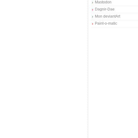
Mastodon
Dagnir-Dae
Mon deviantArt
Paint-o-matic