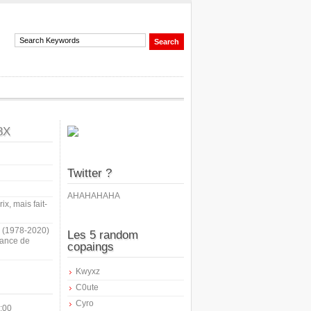
8X
Twitter ?
AHAHAHAHA
ix, mais fait-
i (1978-2020)
Les 5 random
sance de
copaings
Kwyxz
C0ute
Cyro
:00