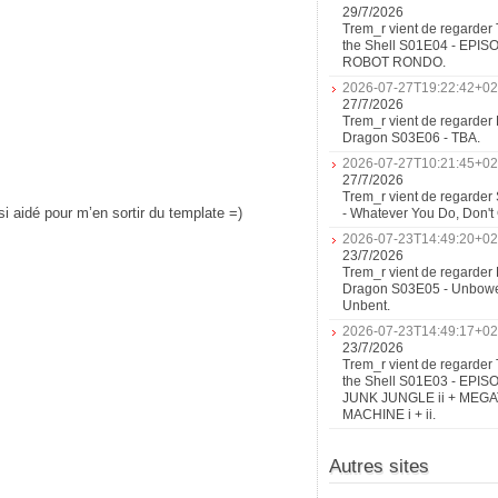
29/7/2026
Trem_r vient de regarder 
the Shell S01E04 - EPIS
ROBOT RONDO.
2026-07-27T19:22:42+02
27/7/2026
Trem_r vient de regarder 
Dragon S03E06 - TBA.
2026-07-27T10:21:45+02
27/7/2026
Trem_r vient de regarder
si aidé pour m’en sortir du template =)
- Whatever You Do, Don'
2026-07-23T14:49:20+02
23/7/2026
Trem_r vient de regarder 
Dragon S03E05 - Unbow
Unbent.
2026-07-23T14:49:17+02
23/7/2026
Trem_r vient de regarder 
the Shell S01E03 - EPIS
JUNK JUNGLE ii + MEG
MACHINE i + ii.
Autres sites