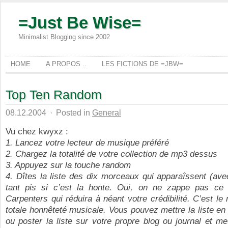
=Just Be Wise=
Minimalist Blogging since 2002
HOME
A PROPOS ..
LES FICTIONS DE =JBW=
Top Ten Random
08.12.2004
·
Posted in
General
Vu chez kwyxz :
1. Lancez votre lecteur de musique préféré
2. Chargez la totalité de votre collection de mp3 dessus
3. Appuyez sur la touche random
4. Dîtes la liste des dix morceaux qui apparaîssent (avec 
tant pis si c’est la honte. Oui, on ne zappe pas c
Carpenters qui réduira à néant votre crédibilité. C’est l
totale honnêteté musicale. Vous pouvez mettre la liste e
ou poster la liste sur votre propre blog ou journal et met