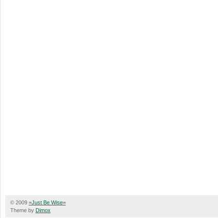
© 2009
=Just Be Wise=
Theme by
Dimox