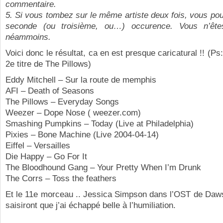
commentaire.
5. Si vous tombez sur le même artiste deux fois, vous po
seconde (ou troisième, ou…) occurence. Vous n’ête
néammoins.
Voici donc le résultat, ca en est presque caricatural !! (Ps:
2e titre de The Pillows)
Eddy Mitchell – Sur la route de memphis
AFI – Death of Seasons
The Pillows – Everyday Songs
Weezer – Dope Nose ( weezer.com)
Smashing Pumpkins – Today (Live at Philadelphia)
Pixies – Bone Machine (Live 2004-04-14)
Eiffel – Versailles
Die Happy – Go For It
The Bloodhound Gang – Your Pretty When I’m Drunk
The Corrs – Toss the feathers
Et le 11e morceau .. Jessica Simpson dans l’OST de Daws
saisiront que j’ai échappé belle à l’humiliation.