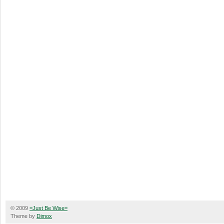
© 2009
=Just Be Wise=
Theme by
Dimox