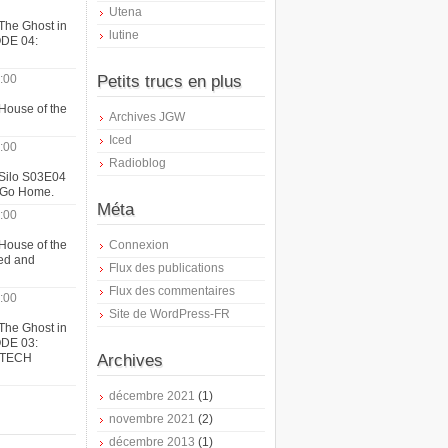
Utena
The Ghost in
lutine
ODE 04:
:00
Petits trucs en plus
House of the
Archives JGW
Iced
:00
Radioblog
 Silo S03E04
t Go Home.
Méta
:00
House of the
Connexion
ed and
Flux des publications
Flux des commentaires
:00
Site de WordPress-FR
The Ghost in
ODE 03:
ATECH
Archives
décembre 2021
(1)
novembre 2021
(2)
décembre 2013
(1)