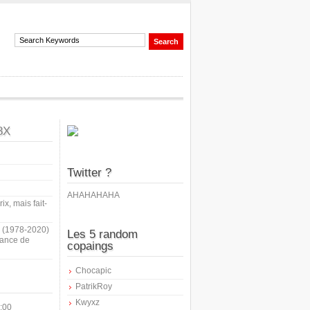
8X
Twitter ?
AHAHAHAHA
ix, mais fait-
i (1978-2020)
Les 5 random
sance de
copaings
Chocapic
PatrikRoy
Kwyxz
:00