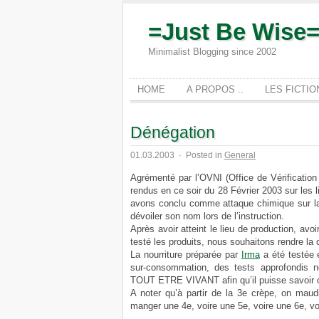
=Just Be Wise
Minimalist Blogging since 2002
HOME
A PROPOS ..
LES FICTI
Dénégation
01.03.2003
·
Posted in
General
Agrémenté par l’OVNI (Office de Vérification
rendus en ce soir du 28 Février 2003 sur les 
avons conclu comme attaque chimique sur la 
dévoiler son nom lors de l’instruction.
Après avoir atteint le lieu de production, avo
testé les produits, nous souhaitons rendre la c
La nourriture préparée par
Irma
a été testée
sur-consommation, des tests approfondis n
TOUT ETRE VIVANT afin qu’il puisse savoir 
A noter qu’à partir de la 3e crèpe, on maud
manger une 4e, voire une 5e, voire une 6e, v