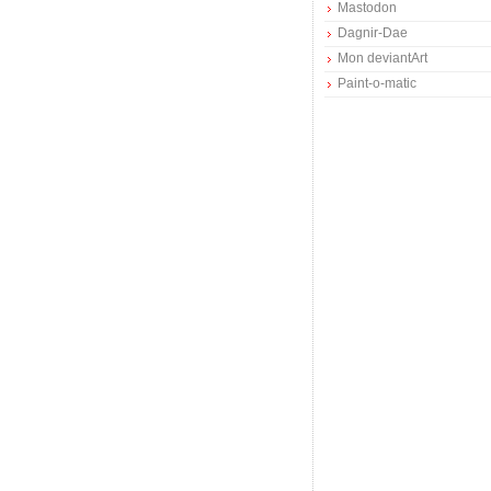
Mastodon
Dagnir-Dae
Mon deviantArt
Paint-o-matic