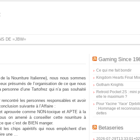
=
ONS DE =JBW=
Gaming Since 19
Ce qui me fait bondir
Kingdom Hearts Final Mix
 de la Nourriture Italienne), nous nous sommes
lieux présumés de l’organisation de ce que nous
Gotham Knights
personne d’une Tartofrez qui n’a pas souhaité
Retroid Pocket 2S : mini pr
elle le maximum ?
ir rencontré les personnes responsables et avoir
Pour Yacine ‘Yace’ Djebil
onclusion suivante à l’Affaire :
: Hommage et reconnais
 et aprouvée comme NON-toxique et APTE à la
dettes
ous on amené à conseiller cette nourriture à
ce que c’est de BIEN manger.
Betaseries
it les chips apéritifs qui nous empêchent d’en
oire une …
2026-07-29T13:33:01+02