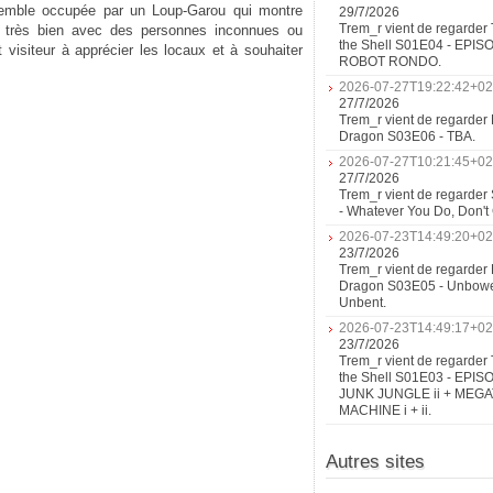
 semble occupée par un Loup-Garou qui montre
29/7/2026
Trem_r vient de regarder 
e très bien avec des personnes inconnues ou
the Shell S01E04 - EPIS
ut visiteur à apprécier les locaux et à souhaiter
ROBOT RONDO.
2026-07-27T19:22:42+02
27/7/2026
Trem_r vient de regarder 
Dragon S03E06 - TBA.
2026-07-27T10:21:45+02
27/7/2026
Trem_r vient de regarder
- Whatever You Do, Don'
2026-07-23T14:49:20+02
23/7/2026
Trem_r vient de regarder 
Dragon S03E05 - Unbow
Unbent.
2026-07-23T14:49:17+02
23/7/2026
Trem_r vient de regarder 
the Shell S01E03 - EPIS
JUNK JUNGLE ii + MEG
MACHINE i + ii.
Autres sites