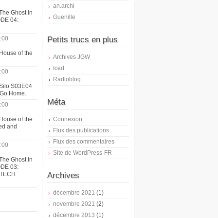
an.archi
The Ghost in
Guenille
ODE 04:
:00
Petits trucs en plus
House of the
Archives JGW
Iced
:00
Radioblog
 Silo S03E04
t Go Home.
Méta
:00
House of the
Connexion
ed and
Flux des publications
Flux des commentaires
:00
Site de WordPress-FR
The Ghost in
ODE 03:
ATECH
Archives
décembre 2021
(1)
novembre 2021
(2)
décembre 2013
(1)