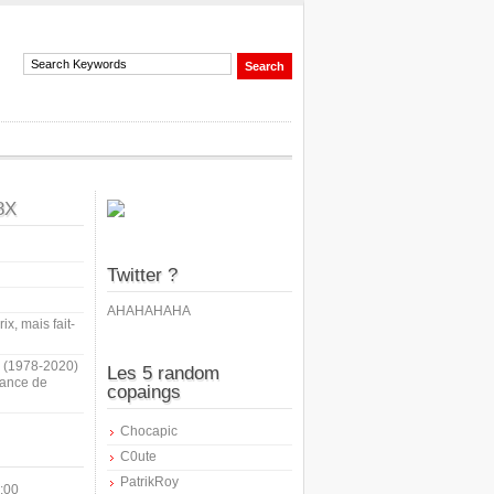
8X
Twitter ?
AHAHAHAHA
ix, mais fait-
i (1978-2020)
Les 5 random
sance de
copaings
Chocapic
C0ute
PatrikRoy
:00