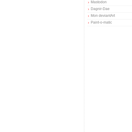
Mastodon
Dagnir-Dae
Mon deviantArt
Paint-o-matic