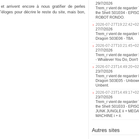
29/7/2026
et arrivent encore à nous gratifier de perles
Trem_r vient de regarder 
’éloges pour décrire le reste du site, mais bon,
the Shell S01E04 - EPIS
ROBOT RONDO.
2026-07-27T19:22:42+02
27/7/2026
Trem_r vient de regarder 
Dragon S03E06 - TBA.
2026-07-27T10:21:45+02
27/7/2026
Trem_r vient de regarder
- Whatever You Do, Don'
2026-07-23T14:49:20+02
23/7/2026
Trem_r vient de regarder 
Dragon S03E05 - Unbow
Unbent.
2026-07-23T14:49:17+02
23/7/2026
Trem_r vient de regarder 
the Shell S01E03 - EPIS
JUNK JUNGLE ii + MEG
MACHINE i + ii.
Autres sites