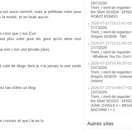
29/7/2026
Trem_r vient de regarder 
ui est aussi nominé, mais je préfèrais voter pour
the Shell S01E04 - EPIS
ROBOT RONDO.
 la moitié, et en lisait aucun.
2026-07-27T19:22:42+02
27/7/2026
Trem_r vient de regarder 
je crois que c’est Eve.
Dragon S03E06 - TBA.
eut plus voter pour les gens qu’on aime tout
2026-07-27T10:21:45+02
27/7/2026
a non c’est une private joke).
Trem_r vient de regarder
- Whatever You Do, Don'
2026-07-23T14:49:20+02
 à coté de blogs dont je n’ai jamais lu une seule
23/7/2026
Trem_r vient de regarder 
Dragon S03E05 - Unbow
Unbent.
st loin d’être un blog.
2026-07-23T14:49:17+02
23/7/2026
Trem_r vient de regarder 
the Shell S01E03 - EPIS
JUNK JUNGLE ii + MEG
MACHINE i + ii.
 connais et que j’ai eu lu.
Autres sites