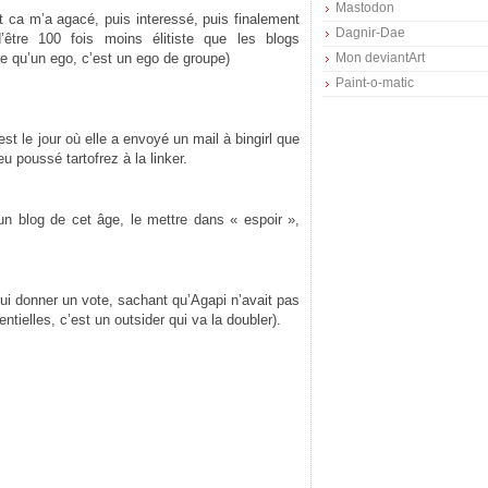
Mastodon
et ca m’a agacé, puis interessé, puis finalement
Dagnir-Dae
être 100 fois moins élitiste que les blogs
re qu’un ego, c’est un ego de groupe)
Mon deviantArt
Paint-o-matic
st le jour où elle a envoyé un mail à bingirl que
 poussé tartofrez à la linker.
n blog de cet âge, le mettre dans « espoir »,
lui donner un vote, sachant qu’Agapi n’avait pas
ielles, c’est un outsider qui va la doubler).