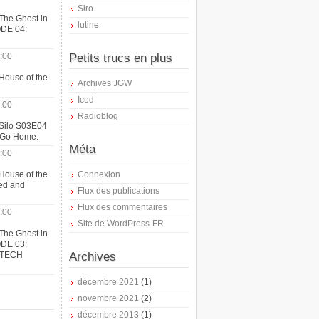
Siro
The Ghost in
lutine
ODE 04:
:00
Petits trucs en plus
House of the
Archives JGW
Iced
:00
Radioblog
 Silo S03E04
t Go Home.
Méta
:00
House of the
Connexion
ed and
Flux des publications
Flux des commentaires
:00
Site de WordPress-FR
The Ghost in
ODE 03:
ATECH
Archives
décembre 2021
(1)
novembre 2021
(2)
décembre 2013
(1)