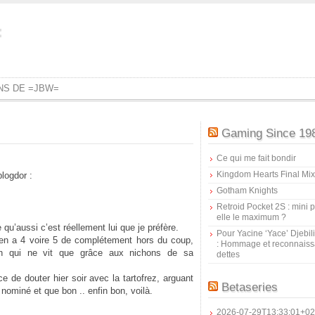
=
ONS DE =JBW=
Gaming Since 19
Ce qui me fait bondir
Kingdom Hearts Final Mix
logdor :
Gotham Knights
Retroid Pocket 2S : mini pr
elle le maximum ?
 qu’aussi c’est réellement lui que je préfère.
Pour Yacine ‘Yace’ Djebil
 en a 4 voire 5 de complétement hors du coup,
: Hommage et reconnais
 un qui ne vit que grâce aux nichons de sa
dettes
e de douter hier soir avec la tartofrez, arguant
Betaseries
nominé et que bon .. enfin bon, voilà.
2026-07-29T13:33:01+02