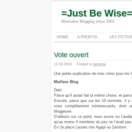
=Just Be Wise
Minimalist Blogging since 2002
HOME
A PROPOS ..
LES FICTI
Vote ouvert
12.03.2003
·
Posted in
General
Une petite explication de mes choix pour les b
Meilleur Blog
Dek\.
Parce qu’il aurait fait la même chose, et parce
Ensuite, parce que sur les 10 nominés, il y
voire complétement ininteressants, dont
bloggeuse.
D’ailleurs sur ce point, nous avons eu l’audac
qu’au moins 4 membres du jury ne l’avait pas 
En 2e place j’aurais mis Agapi ou Zerotom.