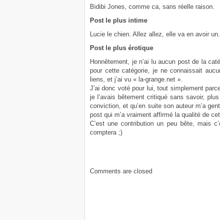
Bidibi Jones, comme ca, sans réelle raison.
Post le plus intime
Lucie le chien. Allez allez, elle va en avoir un.
Post le plus érotique
Honnêtement, je n’ai lu aucun post de la catég
pour cette catégorie, je ne connaissait aucun
liens, et j’ai vu « la-grange.net ».
J’ai donc voté pour lui, tout simplement par
je l’avais bêtement critiqué sans savoir, plus
conviction, et qu’en suite son auteur m’a gen
post qui m’a vraiment affirmé la qualité de ce
C’est une contribution un peu bête, mais c’e
comptera ;)
Comments are closed