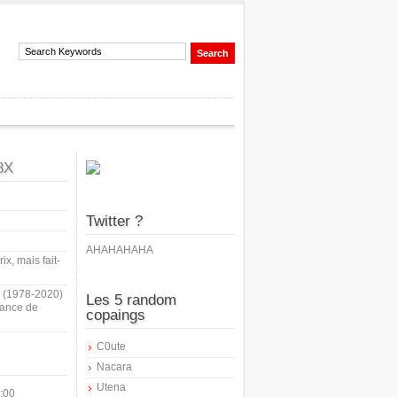
8X
Twitter ?
AHAHAHAHA
ix, mais fait-
i (1978-2020)
Les 5 random
sance de
copaings
C0ute
Nacara
Utena
:00