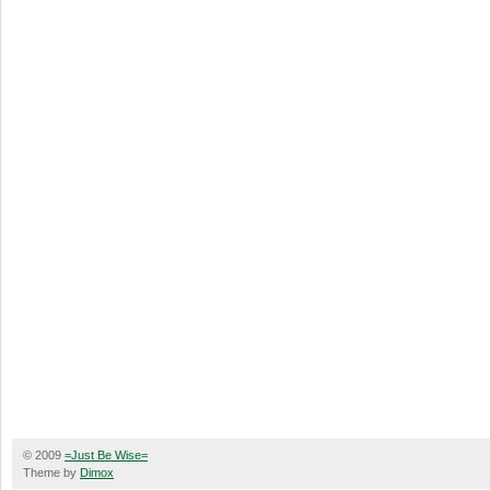
© 2009
=Just Be Wise=
Theme by
Dimox