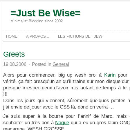
=Just Be Wise=
Minimalist Blogging since 2002
HOME
A PROPOS ..
LES FICTIONS DE =JBW=
Greets
19.08.2006
·
Posted in
General
Alors pour commencer, big up wesh bro’ à
Karin
pour 
vérité, ça fait presqu’un an qu’il traine sur mon disque du
presque irrespectueux d’avoir mis autant de temps à le 
!!!
Dans les jours qui viennent, sûrement quelques petites 
j’ai envie de jouer avec le CSS là, donc on verra …
Je suis super à la bourre pour l’annif de Marc, mais 
souhaiter un très bon à
Naque
qui a eu un gros lapin ONQ
macarena, WESH GROSSE