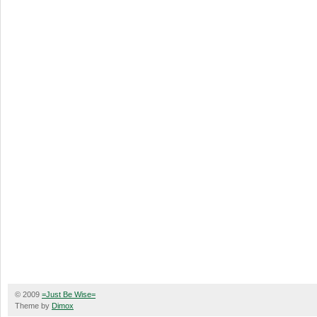
© 2009
=Just Be Wise=
Theme by
Dimox