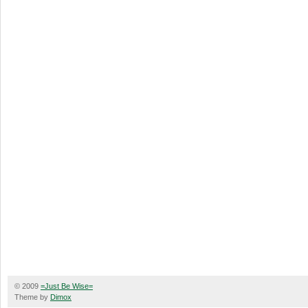
© 2009
=Just Be Wise=
Theme by
Dimox