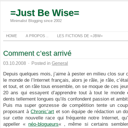
=Just Be Wise=
Minimalist Blogging since 2002
HOME
A PROPOS ..
LES FICTIONS DE =JBW=
Comment c’est arrivé
03.10.2008
·
Posted in
General
Depuis quelques mois, j’aime à pester en milieu clos sur 
le monde de l’Internet français, alors je râle, je râle, c’ét
et tout, et on râle tous ensemble, on se moque de ces jeu
20 ans qui essayent d’apprendre tout à tout le monde e
dents tellement longues qu’ils confondent passion et ambit
Puis ma super gonzesse de compétition tente un cou
proposant à
Chronic’art
et son équipe de rédaction un do
sur cette nouvelle race qui fréquente notre Internet, q
appeller «
néo-blogueurs
« , même si certains semblen