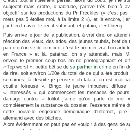
C’était tout simplement parfait, alors du coup, je me su
subjectif mais crotte, d’habitude, j’arrive très bien à a
objectif sur les productions du Pr Freckles (« c’est pas 
mets pas 5 étoiles moi, à la limite 2 »), et là encore, j’e
j’ai bien lu avec le recul suffisant, et putain, c’est bieng.
Puis arrive le jour de la publication, à vrai dire, on attend
réaction des vieux, des ados, des jeunes teubés, bref de 
parce qu’on se dit « mince, c’est le premier vrai bon articl
en France » et là, patatrac, on s’y attendait, mais 
envoie le premier coup bas en ne photographiant et dif
« Top worst », petite bêtise de
sa partner in crime
en fin d
de rire, soit environ 1/20e du total de ce qui a été produi
semaines, là desuite je pense « oh lalala, on est mal par
couille foireuse ». Bingo, le jeune impudent diffuse
« interessés » qui commencent les menaces de poursu
damage control « lolilol j’aime qu’on parle de moi 
complétement la substance du dossier, l’essence même d
cette nouvelle engeance démoniaque d’Internet, pir
allemand avec des bâches.
Alors évidemment on peut pas en vouloir à des gens de s