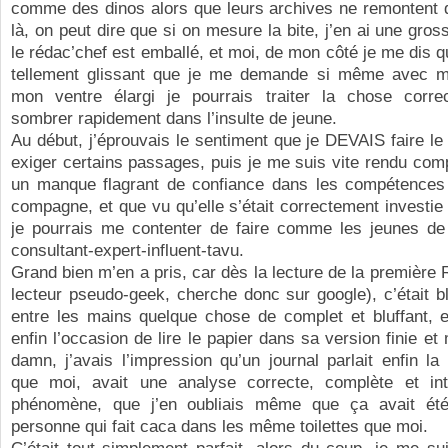
comme des dinos alors que leurs archives ne remontent q
là, on peut dire que si on mesure la bite, j’en ai une gros
le rédac’chef est emballé, et moi, de mon côté je me dis qu
tellement glissant que je me demande si même avec ma
mon ventre élargi je pourrais traiter la chose corr
sombrer rapidement dans l’insulte de jeune.
Au début, j’éprouvais le sentiment que je DEVAIS faire le
exiger certains passages, puis je me suis vite rendu comp
un manque flagrant de confiance dans les compétence
compagne, et que vu qu’elle s’était correctement investie 
je pourrais me contenter de faire comme les jeunes de 
consultant-expert-influent-tavu.
Grand bien m’en a pris, car dès la lecture de la première
lecteur pseudo-geek, cherche donc sur google), c’était blu
entre les mains quelque chose de complet et bluffant, e
enfin l’occasion de lire le papier dans sa version finie et
damn, j’avais l’impression qu’un journal parlait enfin 
que moi, avait une analyse correcte, complète et in
phénomène, que j’en oubliais même que ça avait été
personne qui fait caca dans les même toilettes que moi.