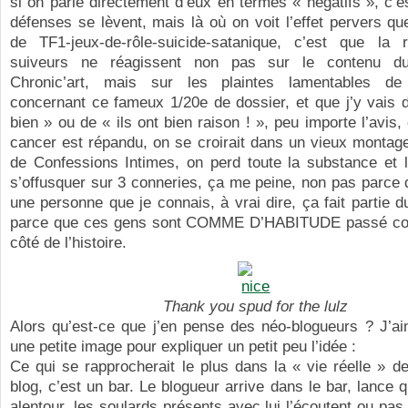
si on parle directement d’eux en termes « négatifs », c’es
défenses se lèvent, mais là où on voit l’effet pervers que 
de TF1-jeux-de-rôle-suicide-satanique, c’est que la 
suiveurs ne réagissent non pas sur le contenu d
Chronic’art, mais sur les plaintes lamentables de
concernant ce fameux 1/20e de dossier, et que j’y vais 
bien » ou de « ils ont bien raison ! », peu importe l’avis, 
cancer est répandu, on se croirait dans un vieux montag
de Confessions Intimes, on perd toute la substance et l
s’offusquer sur 3 conneries, ça me peine, non pas parce
une personne que je connais, à vrai dire, ça fait partie d
parce que ces gens sont COMME D’HABITUDE passé co
côté de l’histoire.
Thank you spud for the lulz
Alors qu’est-ce que j’en pense des néo-blogueurs ? J’aim
une petite image pour expliquer un petit peu l’idée :
Ce qui se rapprocherait le plus dans la « vie réelle » d
blog, c’est un bar. Le blogueur arrive dans le bar, lance 
alentour, les soulards présents avec lui l’écoutent ou pas,