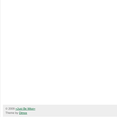
© 2009
=Just Be Wise=
Theme by
Dimox