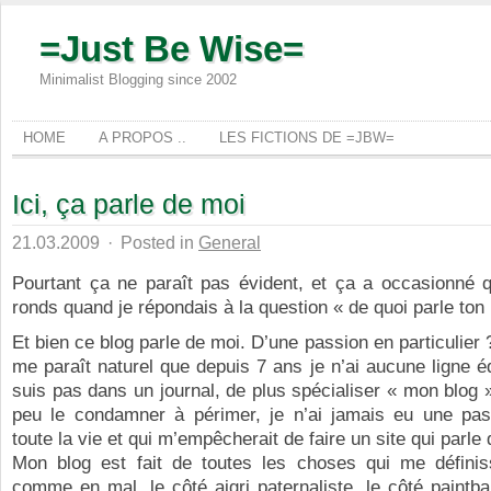
=Just Be Wise=
Minimalist Blogging since 2002
HOME
A PROPOS ..
LES FICTIONS DE =JBW=
Ici, ça parle de moi
21.03.2009
·
Posted in
General
Pourtant ça ne paraît pas évident, et ça a occasionné 
ronds quand je répondais à la question « de quoi parle ton 
Et bien ce blog parle de moi. D’une passion en particulier 
me paraît naturel que depuis 7 ans je n’ai aucune ligne édi
suis pas dans un journal, de plus spécialiser « mon blog »
peu le condamner à périmer, je n’ai jamais eu une pas
toute la vie et qui m’empêcherait de faire un site qui parle
Mon blog est fait de toutes les choses qui me définis
comme en mal, le côté aigri paternaliste, le côté paintbal