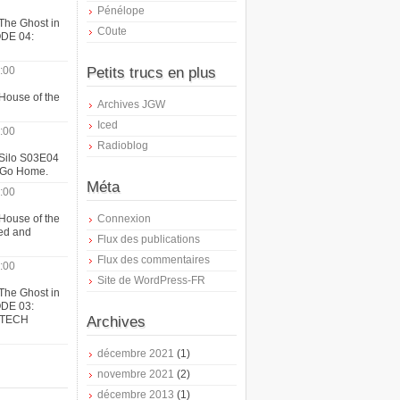
Pénélope
The Ghost in
C0ute
ODE 04:
:00
Petits trucs en plus
House of the
Archives JGW
Iced
:00
Radioblog
 Silo S03E04
t Go Home.
Méta
:00
House of the
Connexion
ed and
Flux des publications
Flux des commentaires
:00
Site de WordPress-FR
The Ghost in
ODE 03:
ATECH
Archives
décembre 2021
(1)
novembre 2021
(2)
décembre 2013
(1)