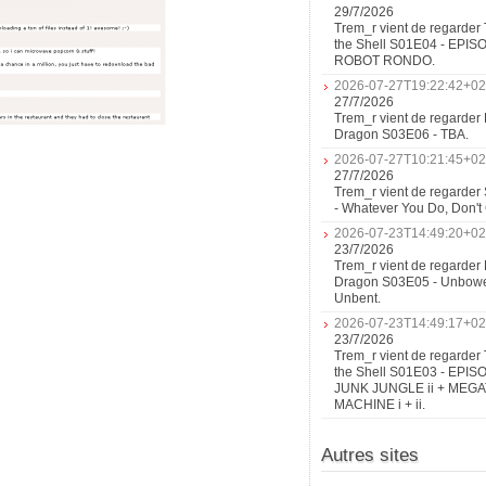
29/7/2026
Trem_r vient de regarder 
the Shell S01E04 - EPIS
ROBOT RONDO.
2026-07-27T19:22:42+02
27/7/2026
Trem_r vient de regarder 
Dragon S03E06 - TBA.
2026-07-27T10:21:45+02
27/7/2026
Trem_r vient de regarder
- Whatever You Do, Don'
2026-07-23T14:49:20+02
23/7/2026
Trem_r vient de regarder 
Dragon S03E05 - Unbow
Unbent.
2026-07-23T14:49:17+02
23/7/2026
Trem_r vient de regarder 
the Shell S01E03 - EPIS
JUNK JUNGLE ii + MEG
MACHINE i + ii.
Autres sites