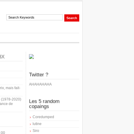
8X
Twitter ?
AHAHAHAHA
ix, mais fait-
i (1978-2020)
Les 5 random
sance de
copaings
Coredumped
lutine
Siro
:00