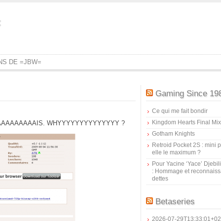
=
ONS DE =JBW=
Gaming Since 19
Ce qui me fait bondir
Kingdom Hearts Final Mix
a JAMAAAAAAAAAIS. WHYYYYYYYYYYYYYY ?
Gotham Knights
Retroid Pocket 2S : mini pr
elle le maximum ?
Pour Yacine ‘Yace’ Djebil
: Hommage et reconnais
dettes
Betaseries
2026-07-29T13:33:01+02