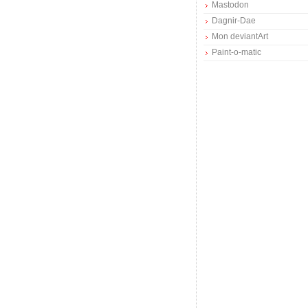
Mastodon
Dagnir-Dae
Mon deviantArt
Paint-o-matic